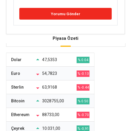
Piyasa Özeti
Dolar
47,5353
% 0.04
Euro
54,7823
% -0.13
Sterlin
63,9168
% -0.44
Bitcoin
3028755,00
% 0.50
Ethereum
88733,00
% -0.70
Çeyrek
10.031,00
% -0,91