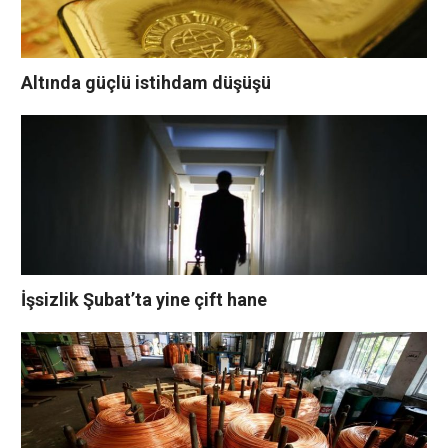
Altında güçlü istihdam düşüşü
İşsizlik Şubat’ta yine çift hane