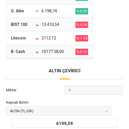
G. Altın
6.198,74
% 0,39
BIST 100
13.410,54
% -0,35
Litecoin
2112.12
% -1.20
B. Cash
10177.38,00
% 0.10
ALTIN ÇEVİRİCİ
Miktar
Kaynak Birimi
6199,59