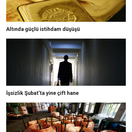
Altında güçlü istihdam düşüşü
İşsizlik Şubat’ta yine çift hane