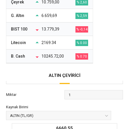
Çeyrek
10.759,00
% 2,60
G. Altın
6.659,69
% 2,59
BIST 100
13.779,39
% -0,14
Litecoin
2169.34
% 0.00
B. Cash
10245.72,00
% 0.70
ALTIN ÇEVİRİCİ
Miktar
Kaynak Birimi
6660,55