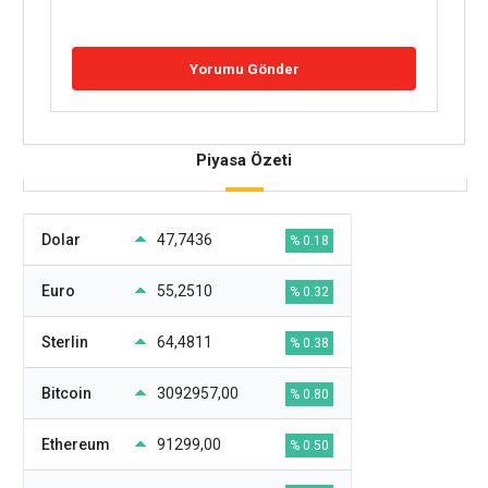
Piyasa Özeti
Dolar
47,7436
% 0.18
Euro
55,2510
% 0.32
Sterlin
64,4811
% 0.38
Bitcoin
3092957,00
% 0.80
Ethereum
91299,00
% 0.50