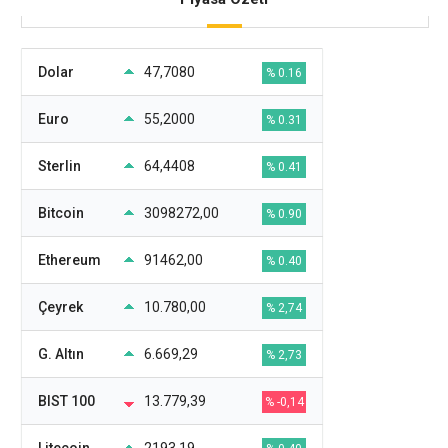
Dolar
47,7080
% 0.16
Euro
55,2000
% 0.31
Sterlin
64,4408
% 0.41
Bitcoin
3098272,00
% 0.90
Ethereum
91462,00
% 0.40
Çeyrek
10.780,00
% 2,74
G. Altın
6.669,29
% 2,73
BIST 100
13.779,39
% -0,14
Litecoin
2193.19