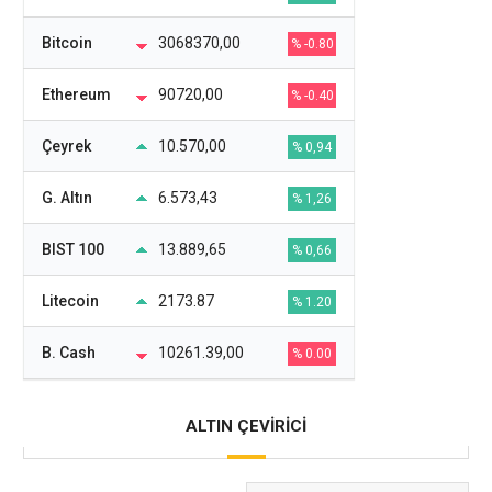
Bitcoin
3068370,00
% -0.80
Ethereum
90720,00
% -0.40
Çeyrek
10.570,00
% 0,94
G. Altın
6.573,43
% 1,26
BIST 100
13.889,65
% 0,66
Litecoin
2173.87
% 1.20
B. Cash
10261.39,00
% 0.00
ALTIN ÇEVİRİCİ