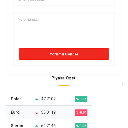
Piyasa Özeti
Dolar
47,7102
% 0.17
Euro
55,0119
% -0.01
Sterlin
64,2146
% 0.05