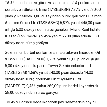
TA 35
altında süreç gören ve seansın en âlâ performansını
sergileyen
Shikun & Binui
(TASE:
SKBN
) 7,87% yahut 80,00
puan yükselerek 1,00 düzeyinden süreç görüyor. Bu sırada
Ashtrom Group
Ltd (TASE:
ASHG
) 6,87% yahut 445,00 puan
artışla 6,00 düzeyinden süreç görürken Mivne Real Estate
KD Ltd (TASE:
MVNE
) 5,95% yahut 66,00 puan artışla 1,00
düzeyinden süreç görüyor.
Seansın en berbat performansını sergileyen Energean Oil
& Gas PLC (TASE:
ENOG
) 1,75% yahut 90,00 puan düşüşle
5,00 düzeyinden kapandı. Tower Semiconductor Ltd
(TASE:
TSEM
) 1,68% yahut 240,00 puan düşüşle 14,00
düzeyinden süreç görürken
Elbit Systems
Ltd
(TASE:
ESLT
) 0,48% yahut 280,00 puan bedel kaybederek
58,00 düzeyinden süreç görüyor.
Tel Aviv Borsası bedel kazanan pay senetlerinin sayısı