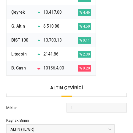
Çeyrek
10.417,00
% 4,46
G. Altın
6.510,88
% 4,50
BIST 100
13.703,13
% 0,11
Litecoin
2141.86
% 2.30
B. Cash
10156.4,00
% 0.20
ALTIN ÇEVİRİCİ
Miktar
Kaynak Birimi