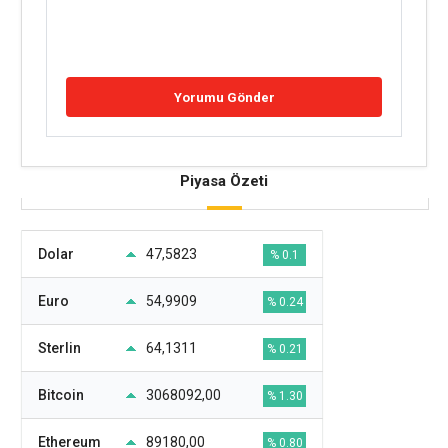
Piyasa Özeti
Dolar
47,5823
% 0.1
Euro
54,9909
% 0.24
Sterlin
64,1311
% 0.21
Bitcoin
3068092,00
% 1.30
Ethereum
89180,00
% 0.80