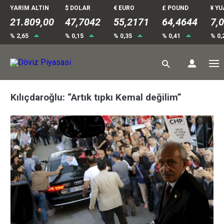
YARIM ALTIN
$ DOLAR
€ EURO
£ POUND
¥ Y
21.809,00
47,7042
55,2171
64,4644
7,
% 2,65
% 0,15
% 0,35
% 0,41
% 0,
Kılıçdaroğlu: “Artık tıpkı Kemal değilim”