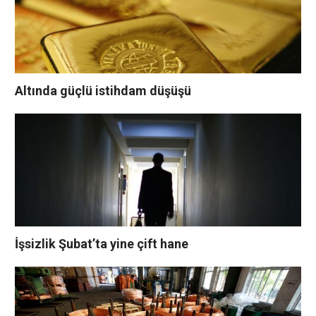
Altında güçlü istihdam düşüşü
İşsizlik Şubat’ta yine çift hane