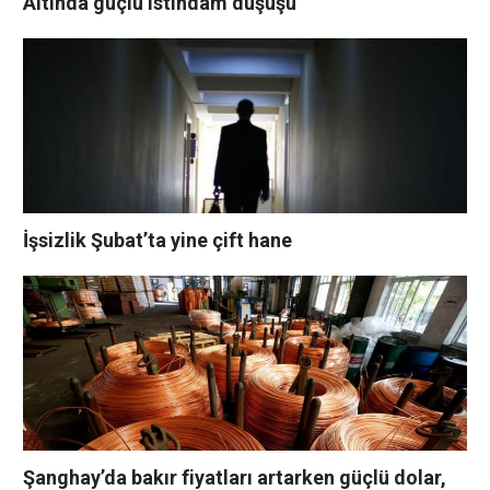
Altında güçlü istihdam düşüşü
İşsizlik Şubat’ta yine çift hane
Şanghay’da bakır fiyatları artarken güçlü dolar,