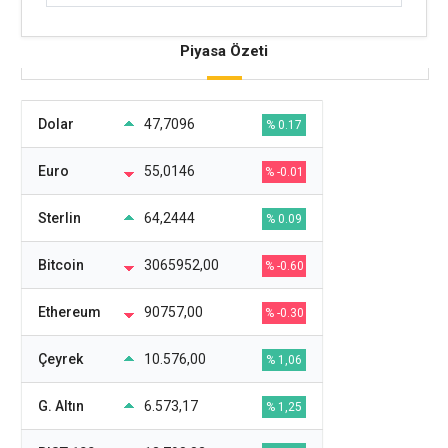
Piyasa Özeti
Dolar
47,7096
% 0.17
Euro
55,0146
% -0.01
Sterlin
64,2444
% 0.09
Bitcoin
3065952,00
% -0.60
Ethereum
90757,00
% -0.30
Çeyrek
10.576,00
% 1,06
G. Altın
6.573,17
% 1,25