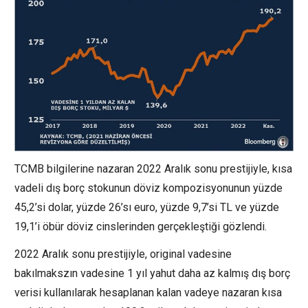
TCMB bilgilerine nazaran 2022 Aralık sonu prestijiyle, kısa
vadeli dış borç stokunun döviz kompozisyonunun yüzde
45,2’si dolar, yüzde 26’sı euro, yüzde 9,7’si TL ve yüzde
19,1’i öbür döviz cinslerinden gerçekleştiği gözlendi.
2022 Aralık sonu prestijiyle, original vadesine
bakılmakszın vadesine 1 yıl yahut daha az kalmış dış borç
verisi kullanılarak hesaplanan kalan vadeye nazaran kısa