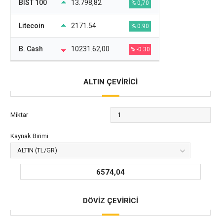
BIST 100
13.798,82
% 0,70
Litecoin
2171.54
% 0.90
B. Cash
10231.62,00
% -0.30
ALTIN ÇEVİRİCİ
Miktar
Kaynak Birimi
6574,04
DÖVİZ ÇEVİRİCİ