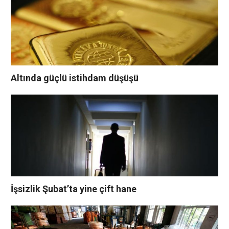
Altında güçlü istihdam düşüşü
İşsizlik Şubat’ta yine çift hane