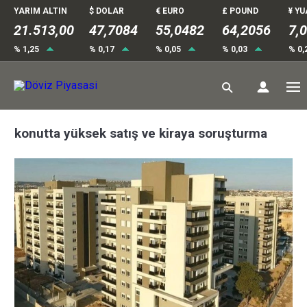
YARIM ALTIN
$ DOLAR
€ EURO
£ POUND
¥ Y
21.513,00
47,7084
55,0482
64,2056
7,
% 1,25
% 0,17
% 0,05
% 0,03
% 0,
konutta yüksek satış ve kiraya soruşturma