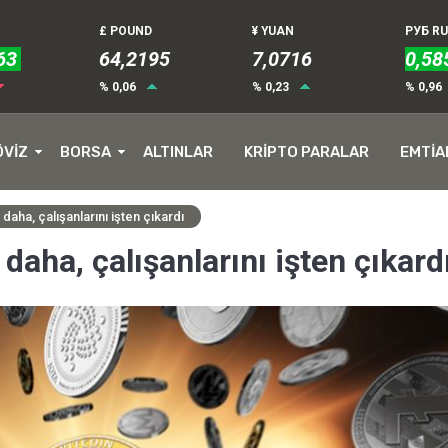
£ POUND
¥ YUAN
РУБ R
63
64,2195
7,0716
0,58
% 0,06
% 0,23
% 0,96
ÖVİZ
BORSA
ALTINLAR
KRİPTO PARALAR
EMTİA
 daha, çalışanlarını işten çıkardı
 daha, çalışanlarını işten çıkard