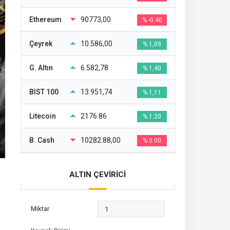
Ethereum
90773,00
% -0.40
Çeyrek
10.586,00
% 1,09
G. Altın
6.582,78
% 1,40
BIST 100
13.951,74
% 1,11
Litecoin
2176.86
% 1.20
B. Cash
10282.88,00
% 0.00
ALTIN ÇEVİRİCİ
Miktar