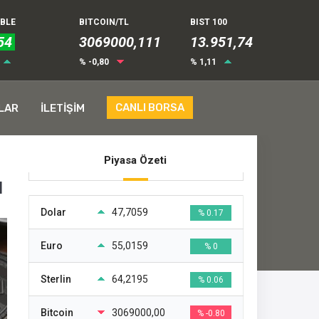
UBLE
BITCOIN/TL
BIST 100
54
3069000,111
13.951,74
% -0,80
% 1,11
CANLI BORSA
LAR
İLETİŞİM
Piyasa Özeti
ı
Dolar
47,7059
% 0.17
Euro
55,0159
% 0
Sterlin
64,2195
% 0.06
Bitcoin
3069000,00
% -0.80