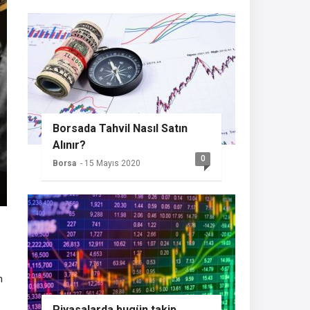
Borsada Tahvil Nasıl Satın
Alınır?
0
Borsa
- 15 Mayıs 2020
n
Piyasalarda bugün takip