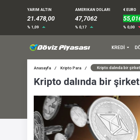
YARIM ALTIN
AMERIKAN DOLARI
€ EURO
21.478,00
47,7062
55,01
% 1,09
% 0,17
% 0,00
KREDİ
D
Kripto dalında bir şirket
Anasayfa
/
Kripto Para
/
Kripto dalında bir şirket