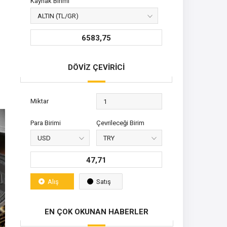
Kaynak Birimi
6583,75
DÖVİZ ÇEVİRİCİ
Miktar
Para Birimi
Çevrileceği Birim
47,71
Alış
Satış
EN ÇOK OKUNAN HABERLER