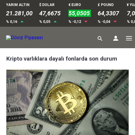
YARIM ALTIN
$ DOLAR
€ EURO
£ POUND
¥ Y
21.281,00
47,6675
55,0505
64,3307
7,
% 0,16
% 0,05
% -0,12
% -0,04
% 0,
Kripto varlıklara dayalı fonlarda son durum