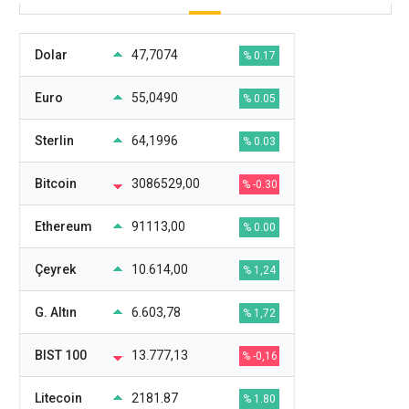
Dolar
47,7074
% 0.17
Euro
55,0490
% 0.05
Sterlin
64,1996
% 0.03
Bitcoin
3086529,00
% -0.30
Ethereum
91113,00
% 0.00
Çeyrek
10.614,00
% 1,24
G. Altın
6.603,78
% 1,72
BIST 100
13.777,13
% -0,16
Litecoin
2181.87
% 1.80