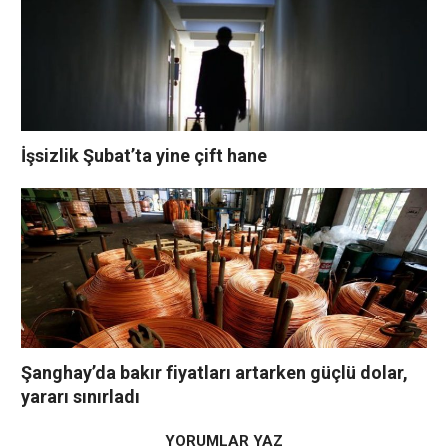
İşsizlik Şubat’ta yine çift hane
Şanghay’da bakır fiyatları artarken güçlü dolar,
yararı sınırladı
YORUMLAR YAZ