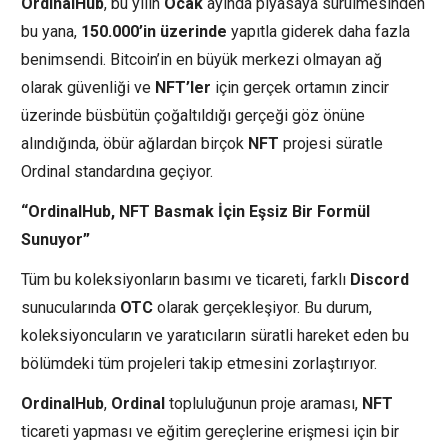
OrdinalHub
, bu yılın
Ocak
ayında piyasaya sürülmesinden
bu yana,
150.000’in üzerinde
yapıtla giderek daha fazla
benimsendi. Bitcoin’in en büyük merkezi olmayan ağ
olarak güvenliği ve
NFT’ler
için gerçek ortamın zincir
üzerinde büsbütün çoğaltıldığı gerçeği göz önüne
alındığında, öbür ağlardan birçok
NFT
projesi süratle
Ordinal standardına geçiyor.
“OrdinalHub, NFT Basmak İçin Eşsiz Bir Formül
Sunuyor”
Tüm bu koleksiyonların basımı ve ticareti, farklı
Discord
sunucularında
OTC
olarak gerçekleşiyor. Bu durum,
koleksiyoncuların ve yaratıcıların süratli hareket eden bu
bölümdeki tüm projeleri takip etmesini zorlaştırıyor.
OrdinalHub
,
Ordinal
topluluğunun proje araması,
NFT
ticareti yapması ve eğitim gereçlerine erişmesi için bir