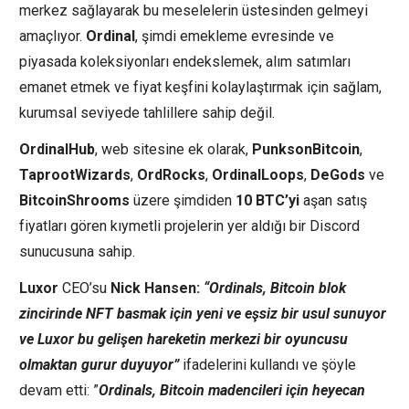
merkez sağlayarak bu meselelerin üstesinden gelmeyi
amaçlıyor.
Ordinal
, şimdi emekleme evresinde ve
piyasada koleksiyonları endekslemek, alım satımları
emanet etmek ve fiyat keşfini kolaylaştırmak için sağlam,
kurumsal seviyede tahlillere sahip değil.
OrdinalHub
, web sitesine ek olarak,
PunksonBitcoin
,
TaprootWizards
,
OrdRocks
,
OrdinalLoops
,
DeGods
ve
BitcoinShrooms
üzere şimdiden
10 BTC’yi
aşan satış
fiyatları gören kıymetli projelerin yer aldığı bir Discord
sunucusuna sahip.
Luxor
CEO’su
Nick Hansen:
“Ordinals, Bitcoin blok
zincirinde NFT basmak için yeni ve eşsiz bir usul sunuyor
ve Luxor bu gelişen hareketin merkezi bir oyuncusu
olmaktan gurur duyuyor”
ifadelerini kullandı ve şöyle
devam etti: ”
Ordinals, Bitcoin madencileri için heyecan