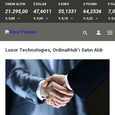
YARIM ALTIN
$ DOLAR
€ EURO
£ POUND
¥ Y
21.295,00
47,6011
55,1332
64,2536
7,
% 0,88
% 0,05
% 0,18
% 0,22
% 0,
Luxor Technologies, OrdinalHub’ı Satın Aldı