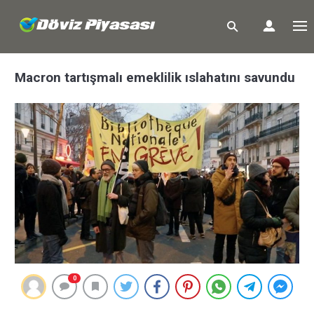
Macron tartışmalı emeklilik ıslahatını savundu
0