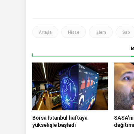
Artışla
Hisse
İşlem
Sab
B
Borsa İstanbul haftaya
SASA’nı
yükselişle başladı
dağıtım