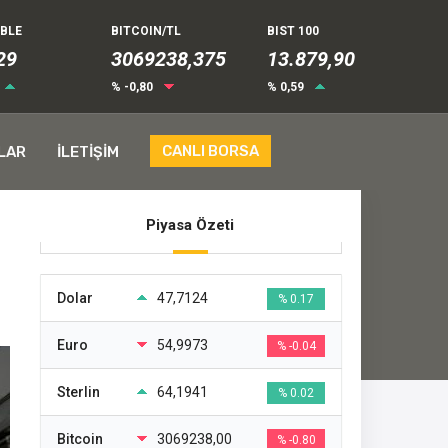
UBLE
BITCOIN/TL
BIST 100
29
3069238,375
13.879,90
% -0,80
% 0,59
CANLI BORSA
LAR
İLETİŞİM
Piyasa Özeti
Dolar
47,7124
% 0.17
Euro
54,9973
% -0.04
Sterlin
64,1941
% 0.02
Bitcoin
3069238,00
% -0.80