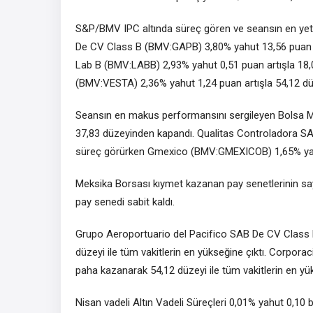
S&P/BMV IPC
altında süreç gören ve seansın en yet
De CV Class B (BMV:
GAPB
) 3,80% yahut 13,56 puan
Lab B
(BMV:
LABB
) 2,93% yahut 0,51 puan artışla 1
(BMV:
VESTA
) 2,36% yahut 1,24 puan artışla 54,12 d
Seansın en makus performansını sergileyen
Bolsa 
37,83 düzeyinden kapandı.
Qualitas Controladora 
süreç görürken
Gmexico
(BMV:
GMEXICOB
) 1,65% y
Meksika Borsası kıymet kazanan pay senetlerinin sayı
pay senedi sabit kaldı.
Grupo Aeroportuario del Pacifico SAB De CV Class
düzeyi ile tüm vakitlerin en yükseğine çıktı. Corpor
paha kazanarak 54,12 düzeyi ile tüm vakitlerin en yük
Nisan vadeli Altın Vadeli Süreçleri 0,01% yahut 0,1