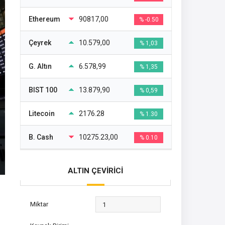
Ethereum
90817,00
% -0.50
Çeyrek
10.579,00
% 1,03
G. Altın
6.578,99
% 1,35
BIST 100
13.879,90
% 0,59
Litecoin
2176.28
% 1.30
B. Cash
10275.23,00
% 0.10
ALTIN ÇEVİRİCİ
Miktar