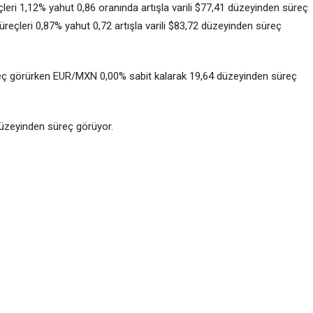
eri 1,12% yahut 0,86 oranında artışla varili $77,41 düzeyinden süreç
üreçleri 0,87% yahut 0,72 artışla varili $83,72 düzeyinden süreç
eç görürken EUR/MXN 0,00% sabit kalarak 19,64 düzeyinden süreç
düzeyinden süreç görüyor.