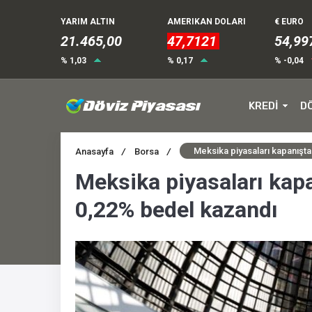
YARIM ALTIN
AMERIKAN DOLARI
€ EURO
21.465,00
47,7121
54,99
% 1,03
% 0,17
% -0,04
KREDİ
D
Meksika piyasaları kapanışt
Anasayfa
/
Borsa
/
Meksika piyasaları kap
0,22% bedel kazandı