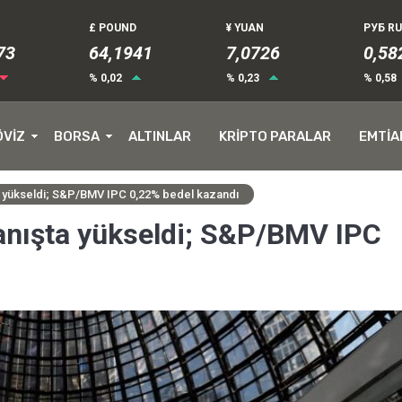
£ POUND
¥ YUAN
РУБ R
73
64,1941
7,0726
0,58
% 0,02
% 0,23
% 0,58
ÖVİZ
BORSA
ALTINLAR
KRİPTO PARALAR
EMTİA
a yükseldi; S&P/BMV IPC 0,22% bedel kazandı
anışta yükseldi; S&P/BMV IPC