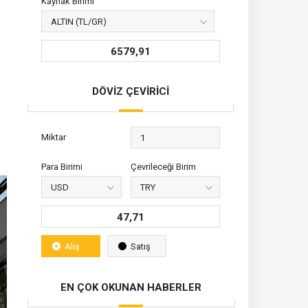
Kaynak Birimi
6579,91
DÖVİZ ÇEVİRİCİ
Miktar
Para Birimi
Çevrileceği Birim
47,71
Alış
Satış
EN ÇOK OKUNAN HABERLER