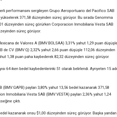
erli performansını sergileyen Grupo Aeroportuario del Pacifico SAB
 yükselerek 371,58 düzeyinden süreç görüyor. Bu sırada
Genomma
8,01 düzeyinden süreç görürken
Corporacion Inmobiliaria Vesta SAB
üzeyinden süreç görüyor.
Mexicana de Valores A
(BMV:
BOLSAA
) 3,31% yahut 1,29 puan düşüşl
SAB de CV
(BMV:
Q
) 2,32% yahut 2,66 puan düşüşle 112,06 düzeyinden
ahut 1,38 puan paha kaybederek 82,32 düzeyinden süreç görüyor.
sı 64 iken bedel kaybedenlerinki 51 olarak belirlendi. Ayrıyeten 15 ad
 B (BMV:
GAPB
) payları 3,80% yahut 13,56 bedel kazanarak 371,58
acion Inmobiliaria Vesta SAB (BMV:
VESTA
) payları 2,36% yahut 1,24
seğine çıktı.
0 bedel kazanarak onsu $1,00 düzeyinden süreç görüyor. Başka yandan