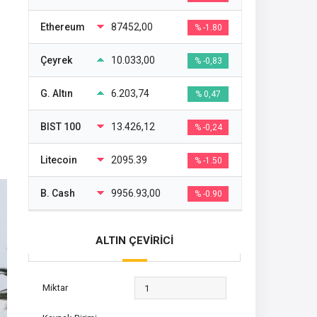
Ethereum
87452,00
% -1.80
Çeyrek
10.033,00
% -0,83
G. Altın
6.203,74
% 0,47
BIST 100
13.426,12
% -0,24
Litecoin
2095.39
% -1.50
B. Cash
9956.93,00
% -0.90
ALTIN ÇEVİRİCİ
Miktar