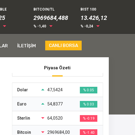
UBLE
BITCOIN/TL
BIST 100
25
2969684,488
13.426,12
0
% -1,40
% -0,24
CANLI BORSA
LAR
İLETİŞİM
Piyasa Özeti
Dolar
47,5424
% 0.05
Euro
54,8377
% 0.03
Sterlin
64,0520
% -0.19
Bitcoin
2969684,00
% -1.40