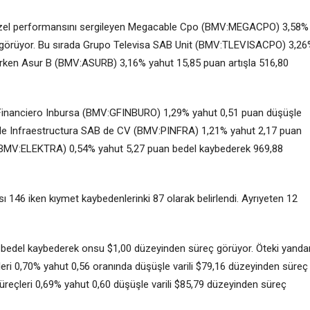
zel performansını sergileyen
Megacable Cpo
(BMV:
MEGACPO
) 3,58%
görüyor. Bu sırada Grupo Televisa SAB Unit (BMV:
TLEVISACPO
) 3,2
ürken
Asur B
(BMV:
ASURB
) 3,16% yahut 15,85 puan artışla 516,80
inanciero Inbursa
(BMV:
GFINBURO
) 1,29% yahut 0,51 puan düşüşle
de Infraestructura SAB de CV (BMV:
PINFRA
) 1,21% yahut 2,17 puan
BMV:
ELEKTRA
) 0,54% yahut 5,27 puan bedel kaybederek 969,88
 146 iken kıymet kaybedenlerinki 87 olarak belirlendi. Ayrıyeten 12
40 bedel kaybederek onsu $1,00 düzeyinden süreç görüyor. Öteki yanda
eri 0,70% yahut 0,56 oranında düşüşle varili $79,16 düzeyinden süreç
Süreçleri 0,69% yahut 0,60 düşüşle varili $85,79 düzeyinden süreç