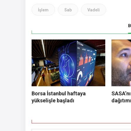
İşlem
Sab
Vadeli
B
Borsa İstanbul haftaya
SASA’nı
yükselişle başladı
dağıtım