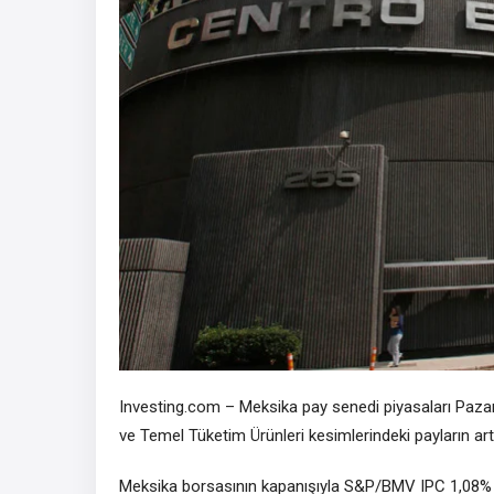
Investing.com – Meksika pay senedi piyasaları Paza
ve
Temel Tüketim Ürünleri
kesimlerindeki payların artı
Meksika borsasının kapanışıyla
S&P/BMV IPC
1,08% a