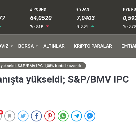
£ POUND
¥ YUAN
РУБ R
77
64,0520
7,0403
0,59
% -0,19
% 0,04
% -0,7
ÖVİZ
BORSA
ALTINLAR
KRİPTO PARALAR
EMTİA
a yükseldi; S&P/BMV IPC 1,08% bedel kazandı
anışta yükseldi; S&P/BMV IPC
0