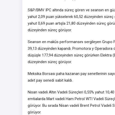
S&P/BMV IPC
altında süreç gören ve seansın en gü
yahut 2,09 puan yükselerek 60,52 düzeyinden süreç 
yahut 0,69 puan artışla 21,80 düzeyinden süreç gör
düzeyinden süreç görüyor.
Seansın en makûs performansını sergileyen
Grupo F
39,13 düzeyinden kapandı. Promotora y Operadora 
düşüşle 177,94 düzeyinden süreç görürken
Elektra
(
düzeyinden süreç görüyor.
Meksika Borsası paha kazanan pay senetlerinin sayısı
adet pay senedi sabit kaldı.
Nisan vadeli Altın Vadeli Süreçleri 0,55% yahut 10,
emtialarda Mart vadeli Ham Petrol WTI Vadeli Süreçl
görüyor. Bu sırada Nisan vadeli Brent Petrol Vadeli 
görüyor.