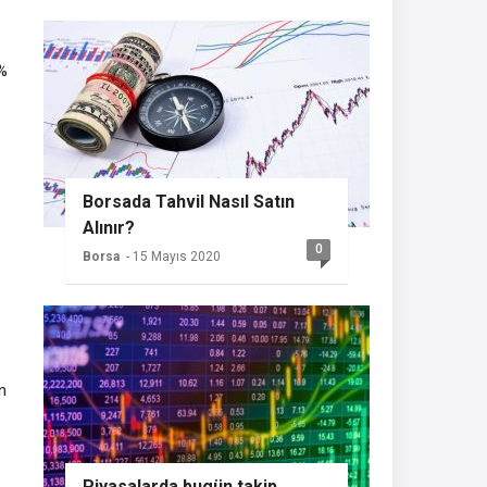
6%
Borsada Tahvil Nasıl Satın
Alınır?
0
Borsa
- 15 Mayıs 2020
n
Piyasalarda bugün takip