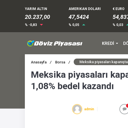
YARIM ALTIN
AMERIKAN DOLARI
€ EURO
20.237,00
47,5424
54,83
% -0,83
% 0,05
% 0,03
KREDİ
D
Meksika piyasaları kapanışt
Anasayfa
/
Borsa
/
Meksika piyasaları kap
1,08% bedel kazandı
admin