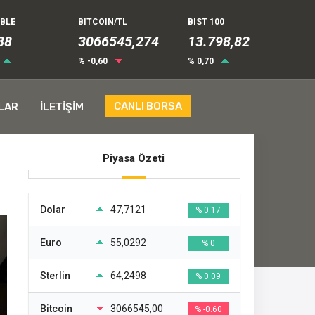
UBLE
BITCOIN/TL
BIST 100
44
3066545,274
13.798,82
% -0,60
% 0,70
CANLI BORSA
LAR
İLETİŞİM
Piyasa Özeti
Dolar
47,7121
% 0.17
Euro
55,0292
% 0
Sterlin
64,2498
% 0.09
Bitcoin
3066545,00
% -0.60