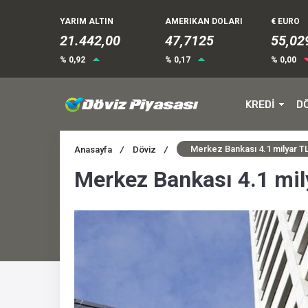
YARIM ALTIN
AMERIKAN DOLARI
€ EURO
21.442,00
47,7125
55,02
% 0,92
% 0,17
% 0,00
KREDİ
D
Merkez Bankası 4.1 milyar TL’l
Anasayfa
/
Döviz
/
Merkez Bankası 4.1 milya