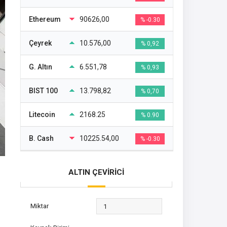
Ethereum
90626,00
% -0.30
Çeyrek
10.576,00
% 0,92
G. Altın
6.551,78
% 0,93
BIST 100
13.798,82
% 0,70
Litecoin
2168.25
% 0.90
B. Cash
10225.54,00
% -0.30
ALTIN ÇEVİRİCİ
Miktar