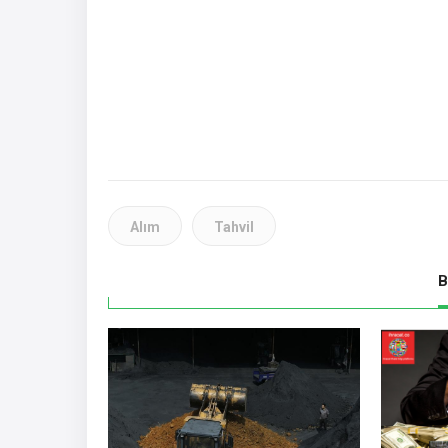
Alım
Tahvil
B