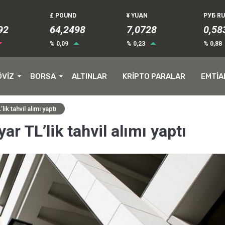
£ POUND
¥ YUAN
РУБ R
94
64,2498
7,0728
0,58
% 0,09
% 0,23
% 0,88
ÖVİZ
BORSA
ALTINLAR
KRİPTO PARALAR
EMTİA
ik tahvil alımı yaptı
r TL’lik tahvil alımı yaptı