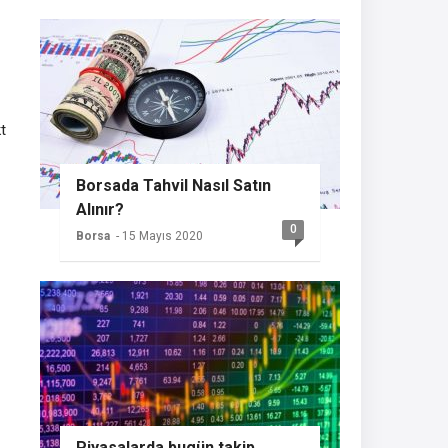
t
Borsada Tahvil Nasıl Satın
Alınır?
0
Borsa
- 15 Mayıs 2020
Piyasalarda bugün takip