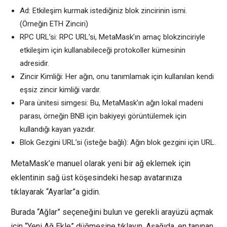
Ad: Etkileşim kurmak istediğiniz blok zincirinin ismi.
(Örneğin ETH Zinciri)
RPC URL’si: RPC URL’si, MetaMask’ın amaç blokzinciriyle
etkileşim için kullanabileceği protokoller kümesinin
adresidir.
Zincir Kimliği: Her ağın, onu tanımlamak için kullanılan kendi
eşsiz zincir kimliği vardır.
Para ünitesi simgesi: Bu, MetaMask’ın ağın lokal madeni
parası, örneğin BNB için bakiyeyi görüntülemek için
kullandığı kayan yazıdır.
Blok Gezgini URL’si (isteğe bağlı): Ağın blok gezgini için URL.
MetaMask’e manuel olarak yeni bir ağ eklemek için
eklentinin sağ üst köşesindeki hesap avatarınıza
tıklayarak “Ayarlar”a gidin.
Burada “Ağlar” seçeneğini bulun ve gerekli arayüzü açmak
için “Yeni Ağ Ekle” düğmesine tıklayın. Aşağıda, en tanınan