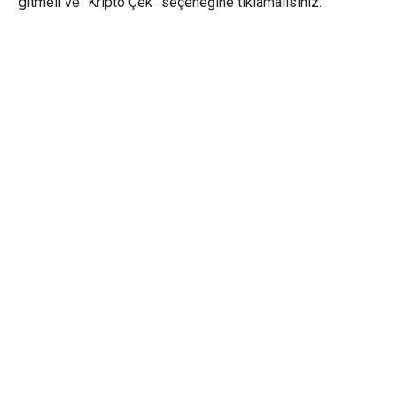
gitmeli ve “Kripto Çek” seçeneğine tıklamalısınız.