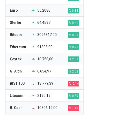
Euro
55,2086
% 0.33
Sterlin
64,4597
% 0.41
Bitcoin
3096317,00
% 0.30
Ethereum
91308,00
% 0.20
Çeyrek
10.758,00
% 2,53
G. Altın
6.654,97
% 2,52
BIST 100
13.779,39
% -0,14
Litecoin
2190.19
% 0.70
B. Cash
10306.19,00
% 1.40