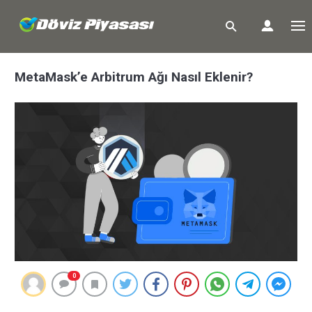
MetaMask’e Arbitrum Ağı Nasıl Eklenir?
0