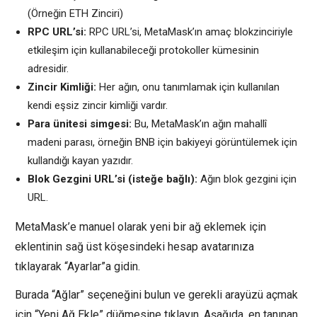
(Örneğin ETH Zinciri)
RPC URL’si:
RPC URL’si, MetaMask’ın amaç blokzinciriyle
etkileşim için kullanabileceği protokoller kümesinin
adresidir.
Zincir Kimliği:
Her ağın, onu tanımlamak için kullanılan
kendi eşsiz zincir kimliği vardır.
Para ünitesi simgesi:
Bu, MetaMask’ın ağın mahallî
madeni parası, örneğin BNB için bakiyeyi görüntülemek için
kullandığı kayan yazıdır.
Blok Gezgini URL’si (isteğe bağlı):
Ağın blok gezgini için
URL.
MetaMask’e manuel olarak yeni bir ağ eklemek için
eklentinin sağ üst köşesindeki hesap avatarınıza
tıklayarak “Ayarlar”a gidin.
Burada “Ağlar” seçeneğini bulun ve gerekli arayüzü açmak
için “Yeni Ağ Ekle” düğmesine tıklayın. Aşağıda, en tanınan