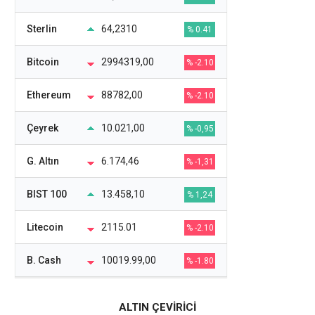
Sterlin
64,2310
% 0.41
Bitcoin
2994319,00
% -2.10
Ethereum
88782,00
% -2.10
Çeyrek
10.021,00
% -0,95
G. Altın
6.174,46
% -1,31
BIST 100
13.458,10
% 1,24
Litecoin
2115.01
% -2.10
B. Cash
10019.99,00
% -1.80
ALTIN ÇEVİRİCİ