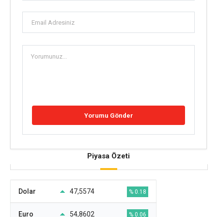
Piyasa Özeti
Dolar
47,5574
% 0.18
Euro
54,8602
% 0.06