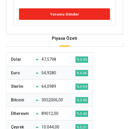
Piyasa Özeti
Dolar
47,5798
% 0.09
Euro
54,9280
% 0.06
Sterlin
64,0989
% 0.04
Bitcoin
3052006,00
% 0.80
Ethereum
89012,00
% 0.40
Çeyrek
10.044,00
% 0,31