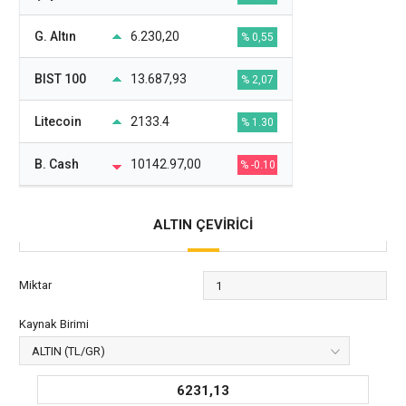
G. Altın
6.230,20
% 0,55
BIST 100
13.687,93
% 2,07
Litecoin
2133.4
% 1.30
B. Cash
10142.97,00
% -0.10
ALTIN ÇEVİRİCİ
Miktar
Kaynak Birimi
6231,13