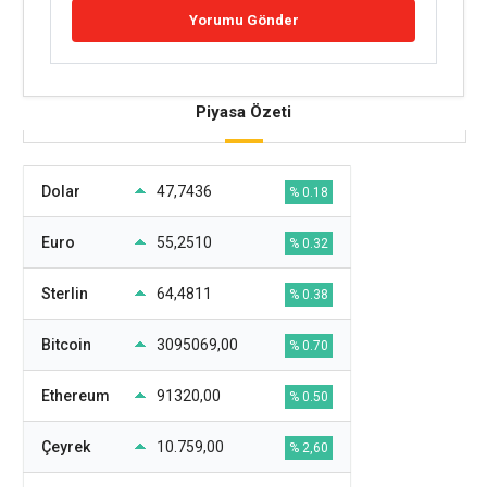
Piyasa Özeti
Dolar
47,7436
% 0.18
Euro
55,2510
% 0.32
Sterlin
64,4811
% 0.38
Bitcoin
3095069,00
% 0.70
Ethereum
91320,00
% 0.50
Çeyrek
10.759,00
% 2,60