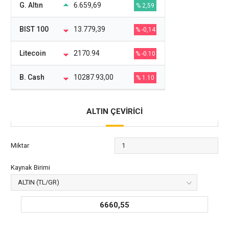
G. Altın
6.659,69
% 2,59
BIST 100
13.779,39
% -0,14
Litecoin
2170.94
% -0.10
B. Cash
10287.93,00
% 1.10
ALTIN ÇEVİRİCİ
Miktar
Kaynak Birimi
6660,55