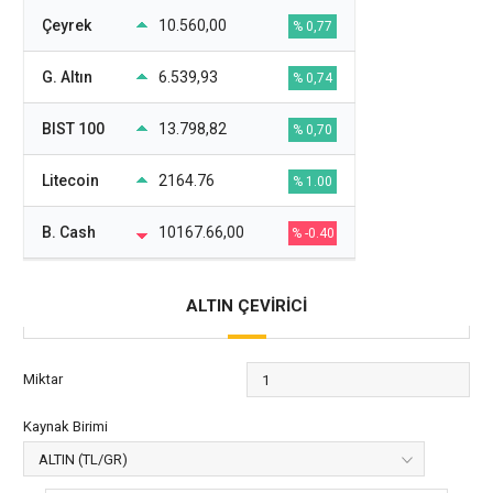
Çeyrek
10.560,00
% 0,77
G. Altın
6.539,93
% 0,74
BIST 100
13.798,82
% 0,70
Litecoin
2164.76
% 1.00
B. Cash
10167.66,00
% -0.40
ALTIN ÇEVİRİCİ
Miktar
Kaynak Birimi