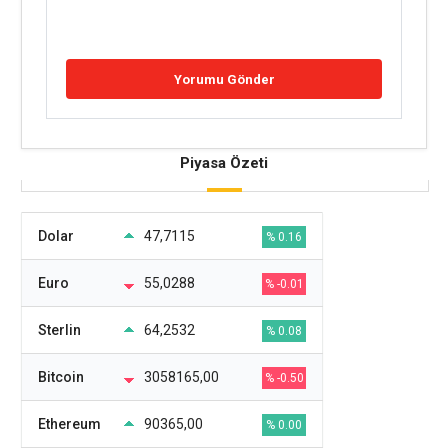
Piyasa Özeti
Dolar
47,7115
% 0.16
Euro
55,0288
% -0.01
Sterlin
64,2532
% 0.08
Bitcoin
3058165,00
% -0.50
Ethereum
90365,00
% 0.00