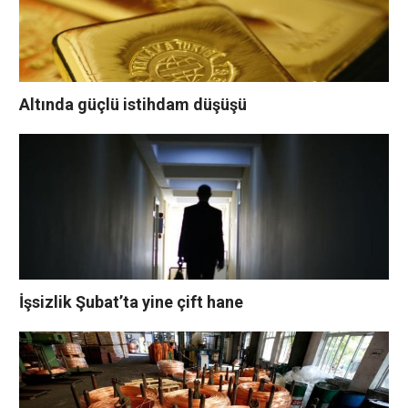
Altında güçlü istihdam düşüşü
İşsizlik Şubat’ta yine çift hane