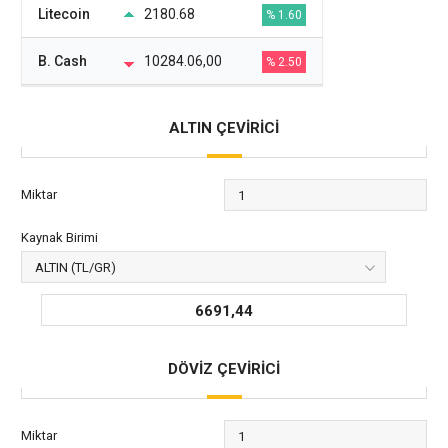
Litecoin
2180.68
% 1.60
B. Cash
10284.06,00
% 2.50
ALTIN ÇEVİRİCİ
Miktar
Kaynak Birimi
6691,44
DÖVİZ ÇEVİRİCİ
Miktar