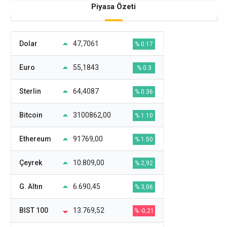
Piyasa Özeti
Dolar
47,7061
% 0.17
Euro
55,1843
% 0.3
Sterlin
64,4087
% 0.36
Bitcoin
3100862,00
% 1.10
Ethereum
91769,00
% 1.50
Çeyrek
10.809,00
% 2,92
G. Altın
6.690,45
% 3,06
BIST 100
13.769,52
% -0,21