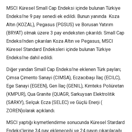
MSCI Küresel Small Cap Endeksi içinde bulunan Türkiye
Endeksi’ne 9 pay senedi ek edildi. Bunun yanında Koza
Altın (
KOZAL
), Pegasus (
PGSUS
) ve Borusan Yatırım
(
BRYAT
) olmak üzere 3 pay endeksten çıkarıldı. Small Cap
Endeksi’nden çıkarılan Koza Altın ve Pegasus, MSCI
Küresel Standard Endeksleri içinde bulunan Türkiye
Endeksi’ne dahil edildi.
Diğer yandan Small Cap Endeksi’ne eklenen Türk payları;
Çimsa Çimento Sanayi (
CIMSA
), Eczacıbaşı İlaç (
ECILC
),
Ege Sanayi (
EGEEN
), Gen İlaç (
GENIL
), Kimteks Poliüretan
(
KMPUR
), Qua Granite (
QUAGR
,
Sarkuysan
Elektrolitik
(
SARKY
), Selçuk Ecza (
SELEC
) ve
Güçlü Enerji
(
ZOREN
)olarak açıklandı.
MSCI
yaptığı kıymetlendirme sonucunda Küresel Stardard
Endeks’lerine 34 pay ekleneceği ve 24 payın çıkarılacağı