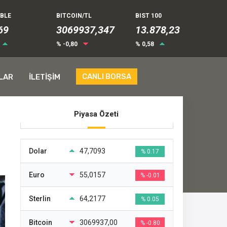
UBLE
BITCOIN/TL
BIST 100
73
3069937,347
13.878,23
% -0,80
% 0,58
CANLI BORSA
LAR
İLETİŞİM
Piyasa Özeti
Dolar
47,7093
% 0.17
Euro
55,0157
% -0.01
Sterlin
64,2177
% 0.05
Bitcoin
3069937,00
% -0.80