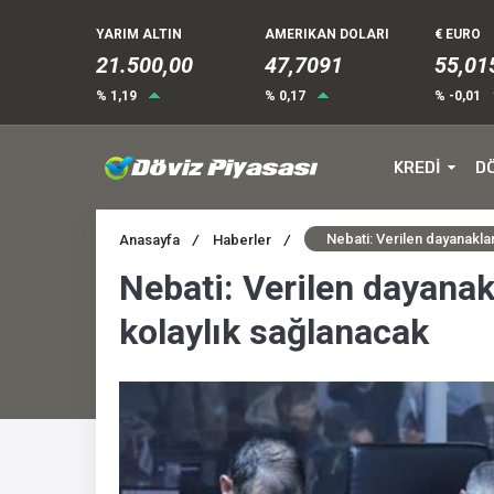
YARIM ALTIN
AMERIKAN DOLARI
€ EURO
21.500,00
47,7091
55,01
% 1,19
% 0,17
% -0,01
KREDİ
D
Nebati: Verilen dayanaklar
Anasayfa
/
Haberler
/
Nebati: Verilen dayanakl
kolaylık sağlanacak