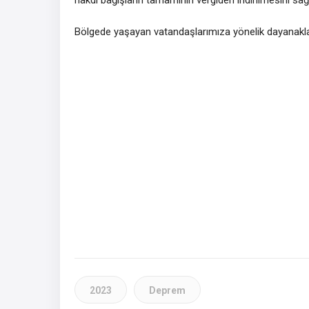
nakdî bağışların tamamının vergiden indirilmesini sağ
Bölgede yaşayan vatandaşlarımıza yönelik dayanaklarım
2023
Deprem