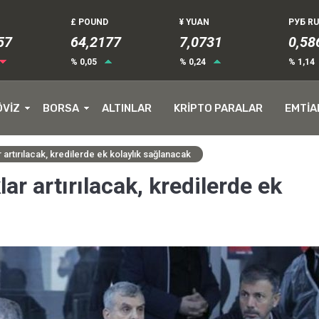
£ POUND
¥ YUAN
РУБ R
62
64,2177
7,0731
0,58
% 0,05
% 0,24
% 1,14
ÖVİZ
BORSA
ALTINLAR
KRİPTO PARALAR
EMTİA
 artırılacak, kredilerde ek kolaylık sağlanacak
ar artırılacak, kredilerde ek