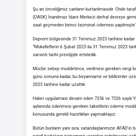
Şu an önceliğimiz canların kurtarılmasıdır. Öteki tar
(DASK) İnanılmaz İdare Merkezi derhal devreye girmiş
saat geçmeden birinci tazminat ödemesi yapılmıştır.”
Deprem bölgesinde 31 Temmuz 2023 tarihine kadar zorla
“Mükelleflerin 6 Şubat 2023 ila 31 Temmuz 2023 tarih
sarsıntı tarihi prestijiyle erteledik.
Mücbir sebep müddetince, verilmesi gereken vergi b
günü sonuna kadar, bu beyanname ve bildirimler üze
2023 tarihine kadar uzattık.
Halen uygulaması devam eden 7256 ve 7326 sayılı 
aylarında ödenmesi gereken taksitlerin ödeme müddet
konusunda gerekli hazırlıkları yapmaktayız.
Bütün bunların yanı sıra; vatandaşlarımızın AFAD’ın b