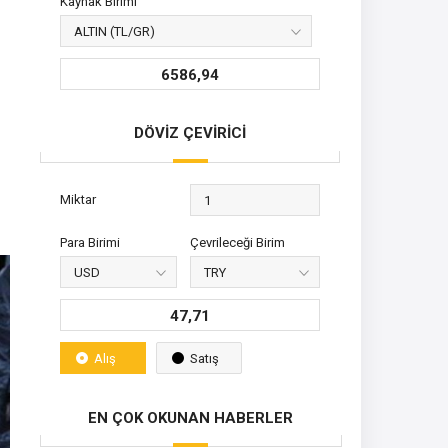
Kaynak Birimi
6586,94
DÖVİZ ÇEVİRİCİ
Miktar
Para Birimi
Çevrileceği Birim
47,71
Alış
Satış
EN ÇOK OKUNAN HABERLER