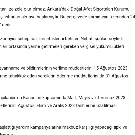
aftan, zelzele olur olmaz, Ankara’daki Doğal Afet Sigortaları Kurumu
, ihbarları almaya başlamıştır. Bu çerçevede sarsıntının üzerinden 24
 dedi.
yıcı sebep hali ilan ettiklerini belirten Nebati şunları söyledi;
leri ortasında yerine getirmeleri gereken vergisel yükümlülükleri
eyanname ve bildirimlerinin verilme müddetlerini 15 Ağustos 2023
rine tahakkuk eden vergilerin ödenme müddetlerini de 31 Ağustos
Yapılandırma Kanunları kapsamında Mart, Mayıs ve Temmuz 2023
lerinin; Ağustos, Ekim ve Aralık 2023 tarihlerine uzatılması
aşlattığı yardım kampanyalarına makbuz karşılığı yapacağı tıpkı ve