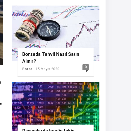
Borsada Tahvil Nasıl Satın
Alınır?
0
Borsa
- 15 Mayıs 2020
9
te
Piyasalarda bugün takip