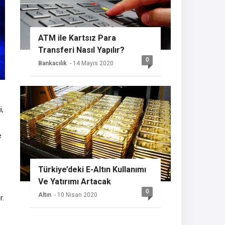
ATM ile Kartsız Para
Transferi Nasıl Yapılır?
0
Bankacılık
- 14 Mayıs 2020
i,
e
Türkiye’deki E-Altın Kullanımı
Ve Yatırımı Artacak
0
Altın
- 10 Nisan 2020
r.