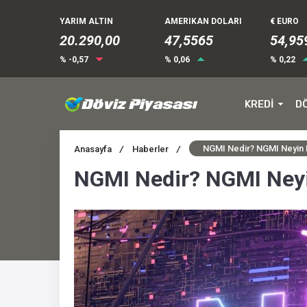
YARIM ALTIN
AMERIKAN DOLARI
€ EURO
20.290,00
47,5565
54,95
% -0,57
% 0,06
% 0,22
KREDİ
D
NGMI Nedir? NGMI Neyin 
Anasayfa
/
Haberler
/
NGMI Nedir? NGMI Neyi