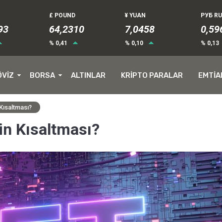
£ POUND
¥ YUAN
РУБ R
91
64,2310
7,0458
0,59
% 0,41
% 0,10
% 0,13
ÖVİZ
BORSA
ALTINLAR
KRİPTO PARALAR
EMTİA
Kısaltması?
n Kısaltması?