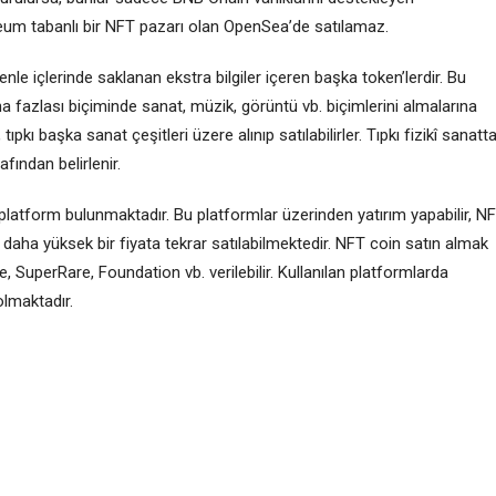
ereum tabanlı bir NFT pazarı olan OpenSea’de satılamaz.
enle içlerinde saklanan ekstra bilgiler içeren başka token’lerdir. Bu
aha fazlası biçiminde sanat, müzik, görüntü vb. biçimlerini almalarına
ıpkı başka sanat çeşitleri üzere alınıp satılabilirler. Tıpkı fizikî sanatt
fından belirlenir.
k platform bulunmaktadır. Bu platformlar üzerinden yatırım yapabilir, N
tı daha yüksek bir fiyata tekrar satılabilmektedir. NFT coin satın almak
, SuperRare, Foundation vb. verilebilir. Kullanılan platformlarda
olmaktadır.