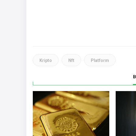
Kripto
Nft
Platform
B