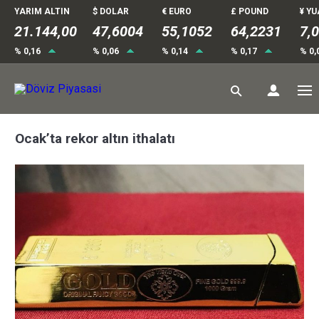
YARIM ALTIN
$ DOLAR
€ EURO
£ POUND
¥ Y
21.144,00
47,6004
55,1055
64,2231
7,
% 0,16
% 0,06
% 0,14
% 0,17
% 0,
Ocak’ta rekor altın ithalatı