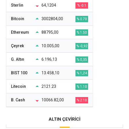
Sterlin
64,1204
% -0.1
Bitcoin
3002804,00
% 0.70
Ethereum
88795,00
% 1.50
Çeyrek
10.005,00
% -0,92
G. Altın
6.196,13
% 0,35
BIST 100
13.458,10
% 1,24
Litecoin
2121.23
% 1.10
B. Cash
10066.82,00
% 2.10
ALTIN ÇEVİRİCİ