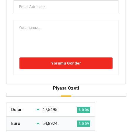
Piyasa Özeti
Dolar
47,5495
% 0.06
Euro
54,8924
% 0.09