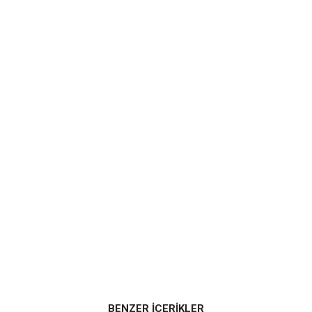
BENZER İÇERİKLER