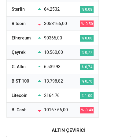
Sterlin
64,2532
% 0.08
Bitcoin
3058165,00
% -0.50
Ethereum
90365,00
% 0.00
Çeyrek
10.560,00
% 0,77
G. Altın
6.539,93
% 0,74
BIST 100
13.798,82
% 0,70
Litecoin
2164.76
% 1.00
B. Cash
10167.66,00
% -0.40
ALTIN ÇEVİRİCİ