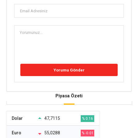
Piyasa Özeti
Dolar
47,7115
% 0.16
Euro
55,0288
% -0.01