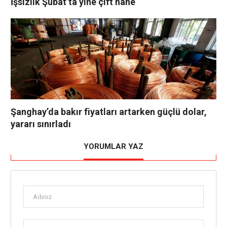
İşsizlik Şubat’ta yine çift hane
Şanghay’da bakır fiyatları artarken güçlü dolar,
yararı sınırladı
YORUMLAR YAZ