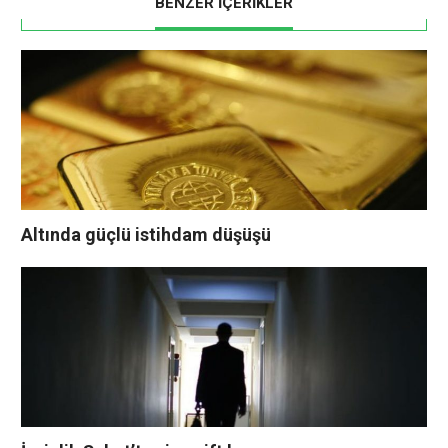
BENZER İÇERİKLER
Altında güçlü istihdam düşüşü