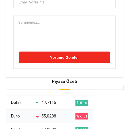
Piyasa Özeti
Dolar
47,7115
% 0.16
Euro
55,0288
% -0.01