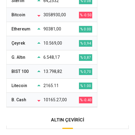
Sterlin
64,2532
% 0.08
Bitcoin
3058930,00
% -0.50
Ethereum
90381,00
% 0.00
Çeyrek
10.569,00
% 0,94
G. Altın
6.548,17
% 0,87
BIST 100
13.798,82
% 0,70
Litecoin
2165.11
% 1.00
B. Cash
10165.27,00
% -0.40
ALTIN ÇEVİRİCİ