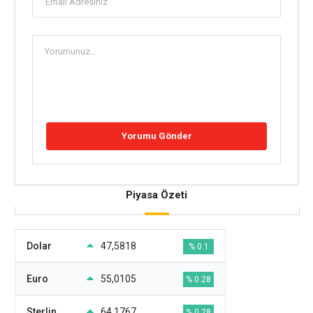
Piyasa Özeti
Dolar
47,5818
% 0.1
Euro
55,0105
% 0.28
Sterlin
64,1767
% 0.28