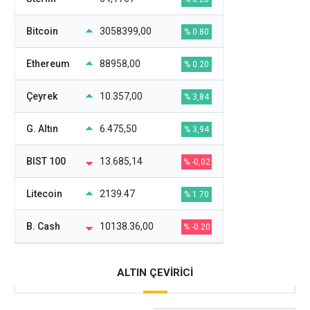
Bitcoin
3058399,00
% 0.80
Ethereum
88958,00
% 0.20
Çeyrek
10.357,00
% 3,84
G. Altın
6.475,50
% 3,94
BIST 100
13.685,14
% -0,02
Litecoin
2139.47
% 1.70
B. Cash
10138.36,00
% -0.20
ALTIN ÇEVİRİCİ