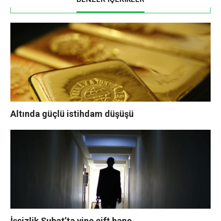
Altında güçlü istihdam düşüşü
İşsizlik Şubat’ta yine çift hane