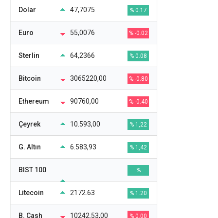
Dolar
47,7075
% 0.17
Euro
55,0076
% -0.02
Sterlin
64,2366
% 0.08
Bitcoin
3065220,00
% -0.80
Ethereum
90760,00
% -0.40
Çeyrek
10.593,00
% 1,22
G. Altın
6.583,93
% 1,42
BIST 100
%
Litecoin
2172.63
% 1.20
B. Cash
10242.53,00
% 0.00