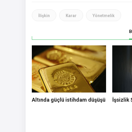
İlişkin
Karar
Yönetmelik
B
Altında güçlü istihdam düşüşü
İşsizlik