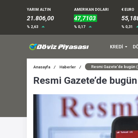
YARIM ALTIN
AMERIKAN DOLARI
€ EURO
21.806,00
47,7103
55,18
% 2,63
% 0,17
% 0,31
KREDİ
D
Resmi Gazete’de bugün (
Anasayfa
/
Haberler
/
Resmi Gazete’de bugün