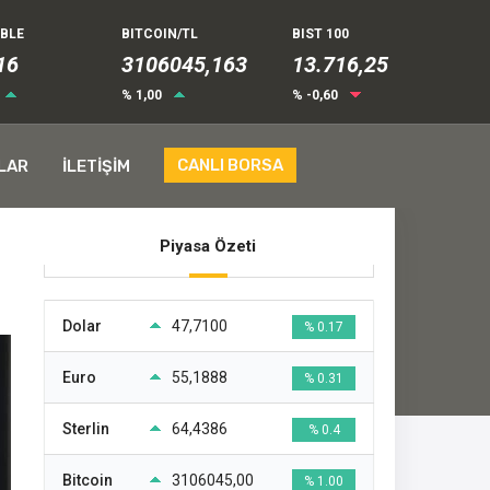
UBLE
BITCOIN/TL
BIST 100
16
3106045,163
13.716,25
% 1,00
% -0,60
CANLI BORSA
LAR
İLETİŞİM
Piyasa Özeti
Dolar
47,7100
% 0.17
Euro
55,1888
% 0.31
Sterlin
64,4386
% 0.4
Bitcoin
3106045,00
% 1.00