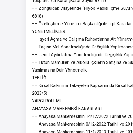
Tespitine Ait Karar (Karar Sayısı: 6817)
–– Zonguldak Vilayetinde “Filyos Vadisi İçme Suyu ve
6818)
–– Özelleştirme Yönetimi Başkanlığı ile İlgili Kararla
YÖNETMELİKLER
–– İşyeri Açma ve Çalışma Ruhsatlarına Ait Yönetmel
–– Taşınır Mal Yönetmeliğinde Değişiklik Yapılmasına
–– Genel Aydınlatma Yönetmeliğinde Değişiklik Yapı
–– Tütün Mamulleri ve Alkollü İçkilerin Satışına ve 
Yapılmasına Dair Yönetmelik
TEBLİĞ
–– Kırsal Kalkınma Takviyeleri Kapsamında Kırsal Ka
2023/5)
YARGI BÖLÜMÜ
ANAYASA MAHKEMESİ KARARLARI
–– Anayasa Mahkemesinin 14/12/2022 Tarihli ve 20
–– Anayasa Mahkemesinin 8/12/2022 Tarihli ve 201
–– Anayasa Mahkemesinin 11/1/2023 Tarihli ve 201