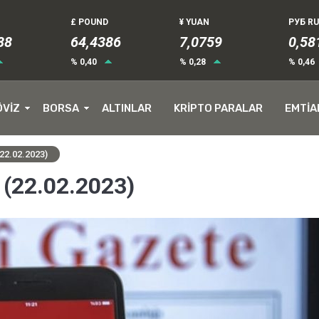
£ POUND
¥ YUAN
РУБ R
88
64,4386
7,0759
0,58
% 0,40
% 0,28
% 0,46
ÖVİZ
BORSA
ALTINLAR
KRİPTO PARALAR
EMTİA
22.02.2023)
 (22.02.2023)