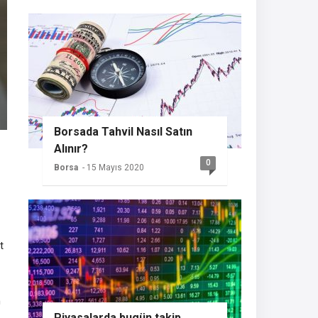
Borsada Tahvil Nasıl Satın
Alınır?
0
Borsa
- 15 Mayıs 2020
t
n
Piyasalarda bugün takip