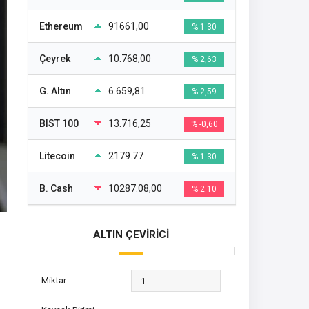
Ethereum
91661,00
% 1.30
Çeyrek
10.768,00
% 2,63
G. Altın
6.659,81
% 2,59
BIST 100
13.716,25
% -0,60
Litecoin
2179.77
% 1.30
B. Cash
10287.08,00
% 2.10
ALTIN ÇEVİRİCİ
Miktar