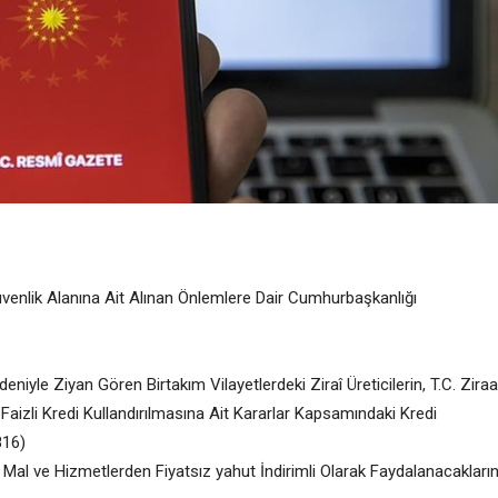
enlik Alanına Ait Alınan Önlemlere Dair Cumhurbaşkanlığı
yle Ziyan Gören Birtakım Vilayetlerdeki Ziraî Üreticilerin, T.C. Ziraa
Faizli Kredi Kullandırılmasına Ait Kararlar Kapsamındaki Kredi
816)
 Mal ve Hizmetlerden Fiyatsız yahut İndirimli Olarak Faydalanacakları