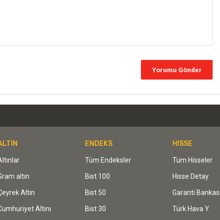
ALTIN
ENDEKS
HİSSE
Altınlar
Tüm Endeksler
Tüm Hisseler
Gram altın
Bist 100
Hisse Detay
Çeyrek Altın
Bist 50
Garanti Bankas
Cumhuriyet Altını
Bist 30
Türk Hava Y.