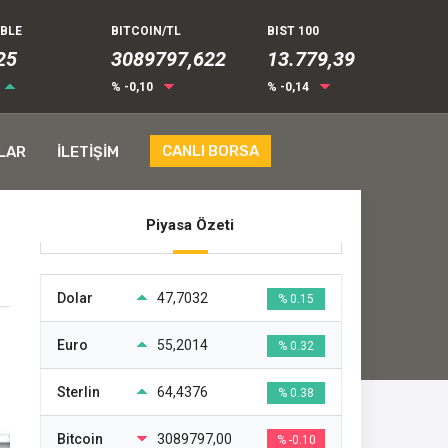
UBLE
BITCOIN/TL
BIST 100
32
3089797,622
13.779,39
% -0,10
% -0,14
CANLI BORSA
LAR
İLETİŞİM
Piyasa Özeti
Dolar
47,7032
% 0.15
Euro
55,2014
% 0.32
Sterlin
64,4376
% 0.38
Bitcoin
3089797,00
% -0.10