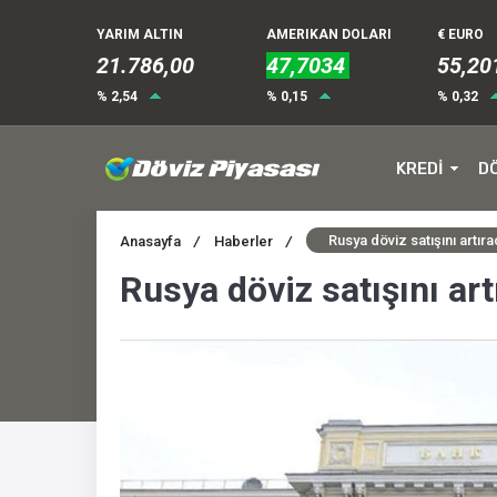
YARIM ALTIN
AMERIKAN DOLARI
€ EURO
21.786,00
47,7034
55,20
% 2,54
% 0,15
% 0,32
KREDİ
D
Rusya döviz satışını artır
Anasayfa
/
Haberler
/
Rusya döviz satışını art