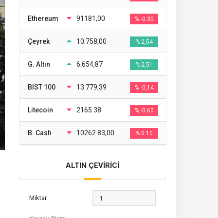
Ethereum
91181,00
% -0.30
Çeyrek
10.758,00
% 2,54
G. Altın
6.654,87
% 2,51
BIST 100
13.779,39
% -0,14
Litecoin
2165.38
% -0.60
B. Cash
10262.83,00
% 0.10
ALTIN ÇEVİRİCİ
Miktar