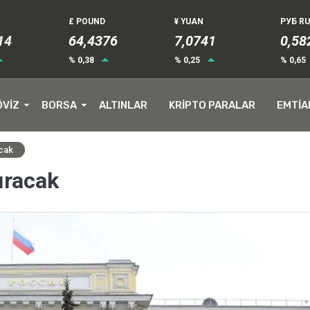
£ POUND
¥ YUAN
РУБ R
12
64,4376
7,0741
0,58
% 0,38
% 0,25
% 0,65
ÖVİZ
BORSA
ALTINLAR
KRİPTO PARALAR
EMTİA
acak
ıracak