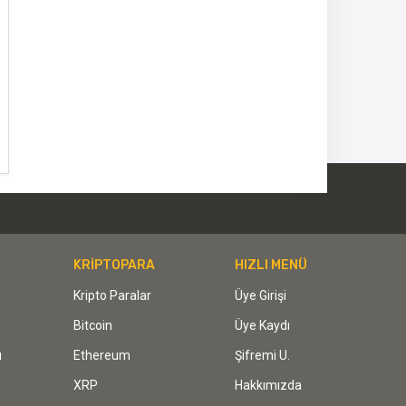
KRİPTOPARA
HIZLI MENÜ
Kripto Paralar
Üye Girişi
Bitcoin
Üye Kaydı
ı
Ethereum
Şifremi U.
XRP
Hakkımızda