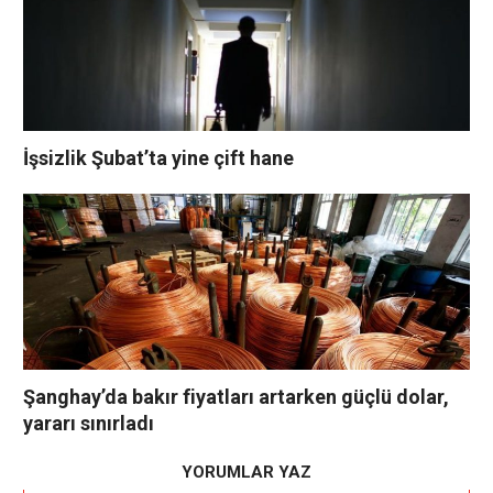
İşsizlik Şubat’ta yine çift hane
Şanghay’da bakır fiyatları artarken güçlü dolar,
yararı sınırladı
YORUMLAR YAZ