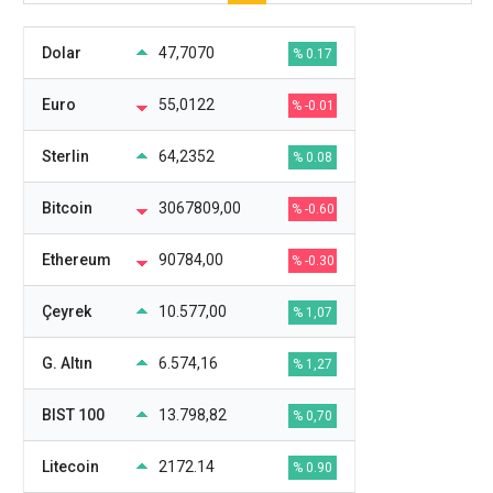
Dolar
47,7070
% 0.17
Euro
55,0122
% -0.01
Sterlin
64,2352
% 0.08
Bitcoin
3067809,00
% -0.60
Ethereum
90784,00
% -0.30
Çeyrek
10.577,00
% 1,07
G. Altın
6.574,16
% 1,27
BIST 100
13.798,82
% 0,70
Litecoin
2172.14
% 0.90