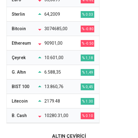
% -0.02
Sterlin
64,2009
% 0.03
Bitcoin
3074685,00
% -0.80
Ethereum
90901,00
% -0.50
Çeyrek
10.601,00
% 1,18
G. Altın
6.588,35
% 1,49
BIST 100
13.860,76
% 0,45
Litecoin
2179.48
% 1.30
B. Cash
10280.31,00
% 0.10
ALTIN ÇEVİRİCİ