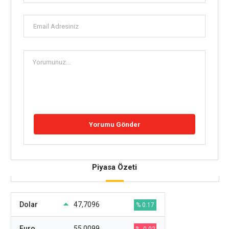
Piyasa Özeti
Dolar
47,7096
% 0.17
Euro
55,0099