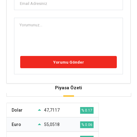
Piyasa Özeti
Dolar
47,7117
% 0.17
Euro
55,0518
% 0.06