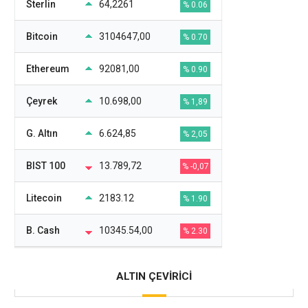
Sterlin
64,2261
% 0.06
Bitcoin
3104647,00
% 0.70
Ethereum
92081,00
% 0.90
Çeyrek
10.698,00
% 1,89
G. Altın
6.624,85
% 2,05
BIST 100
13.789,72
% -0,07
Litecoin
2183.12
% 1.90
B. Cash
10345.54,00
% 2.30
ALTIN ÇEVİRİCİ