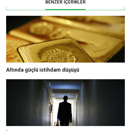
BENZER İÇERİKLER
Altında güçlü istihdam düşüşü