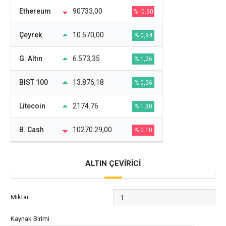
Ethereum
90733,00
% -0.50
Çeyrek
10.570,00
% 0,94
G. Altın
6.573,35
% 1,26
BIST 100
13.876,18
% 0,56
Litecoin
2174.76
% 1.30
B. Cash
10270.29,00
% 0.10
ALTIN ÇEVİRİCİ
Miktar
Kaynak Birimi