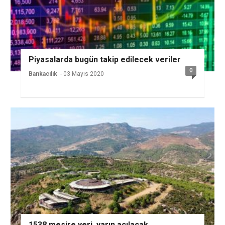
Piyasalarda bugün takip edilecek veriler
0
Bankacılık
- 03 Mayıs 2020
1538 mesire yeri, yarın açılacak