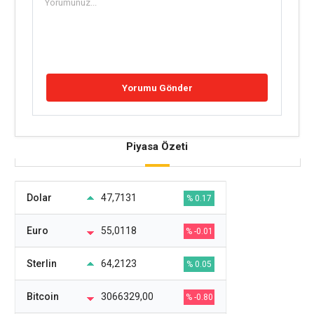
Piyasa Özeti
Dolar
47,7131
% 0.17
Euro
55,0118
% -0.01
Sterlin
64,2123
% 0.05
Bitcoin
3066329,00
% -0.80