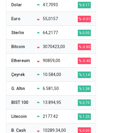
Dolar
47,7093
% 0.17
Euro
55,0157
% -0.01
Sterlin
64,2177
% 0.05
Bitcoin
3070423,00
% -0.80
Ethereum
90859,00
% -0.40
Çeyrek
10.584,00
% 1,14
G. Altın
6.581,50
% 1,38
BIST 100
13.894,95
% 0,70
Litecoin
2177.42
% 1.20
B. Cash
10289.34,00
% 0.00