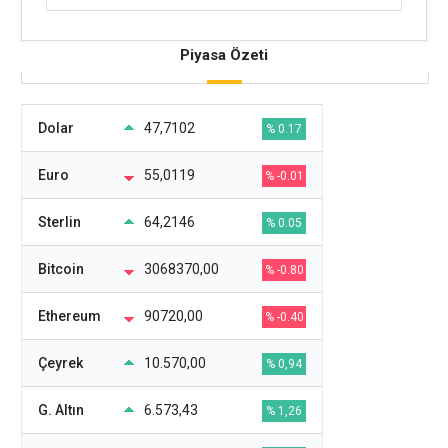
Piyasa Özeti
Dolar
47,7102
% 0.17
Euro
55,0119
% -0.01
Sterlin
64,2146
% 0.05
Bitcoin
3068370,00
% -0.80
Ethereum
90720,00
% -0.40
Çeyrek
10.570,00
% 0,94
G. Altın
6.573,43
% 1,26