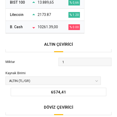
BIST 100
13.889,65
% 0,66
Litecoin
2173.87
% 1.20
B. Cash
10261.39,00
% 0.00
ALTIN ÇEVİRİCİ
Miktar
Kaynak Birimi
6574,41
DÖVİZ ÇEVİRİCİ