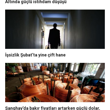
Altında güçlü istihdam düşüşü
İşsizlik Şubat’ta yine çift hane
Şanghay’da bakır fiyatları artarken güçlü dolar,