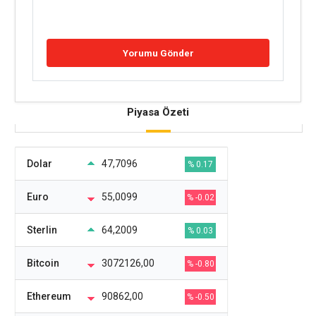
Piyasa Özeti
Dolar
47,7096
% 0.17
Euro
55,0099
% -0.02
Sterlin
64,2009
% 0.03
Bitcoin
3072126,00
% -0.80
Ethereum
90862,00
% -0.50