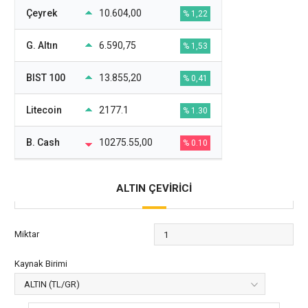
Çeyrek
10.604,00
% 1,22
G. Altın
6.590,75
% 1,53
BIST 100
13.855,20
% 0,41
Litecoin
2177.1
% 1.30
B. Cash
10275.55,00
% 0.10
ALTIN ÇEVİRİCİ
Miktar
Kaynak Birimi