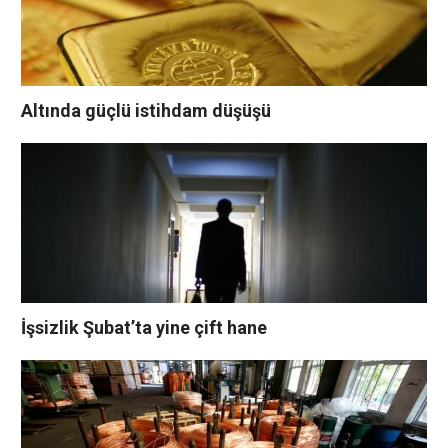
Altında güçlü istihdam düşüşü
İşsizlik Şubat’ta yine çift hane