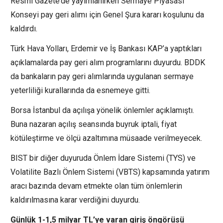
Resmi Gazete’de yayımlanırken Sermaye Piyasası
Konseyi pay geri alımı için Genel Şura kararı koşulunu da
kaldırdı.
Türk Hava Yolları, Erdemir ve İş Bankası KAP’a yaptıkları
açıklamalarda pay geri alım programlarını duyurdu. BDDK
da bankaların pay geri alımlarında uygulanan sermaye
yeterliliği kurallarında da esnemeye gitti.
Borsa İstanbul da açılışa yönelik önlemler açıklamıştı.
Buna nazaran açılış seansında buyruk iptali, fiyat
kötüleştirme ve ölçü azaltımına müsaade verilmeyecek.
BIST bir diğer duyuruda Önlem İdare Sistemi (TYS) ve
Volatilite Bazlı Önlem Sistemi (VBTS) kapsamında yatırım
aracı bazında devam etmekte olan tüm önlemlerin
kaldırılmasına karar verdiğini duyurdu.
Günlük 1-1,5 milyar TL’ye varan giriş öngörüsü