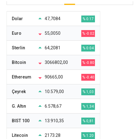
Dolar
47,7084
% 0.17
Euro
55,0050
% -0.02
Sterlin
64,2081
% 0.04
Bitcoin
3066802,00
% -0.80
Ethereum
90665,00
% -0.40
Çeyrek
10.579,00
% 1,03
G. Altın
6.578,67
% 1,34
BIST 100
13.910,35
% 0,81
Litecoin
2173.28
% 1.20