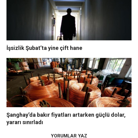
İşsizlik Şubat’ta yine çift hane
Şanghay’da bakır fiyatları artarken güçlü dolar,
yararı sınırladı
YORUMLAR YAZ