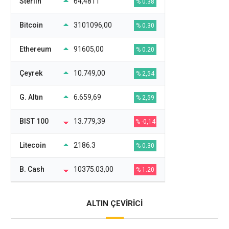
Sterlin
64,4811
% 0.38
Bitcoin
3101096,00
% 0.30
Ethereum
91605,00
% 0.20
Çeyrek
10.749,00
% 2,54
G. Altın
6.659,69
% 2,59
BIST 100
13.779,39
% -0,14
Litecoin
2186.3
% 0.30
B. Cash
10375.03,00
% 1.20
ALTIN ÇEVİRİCİ