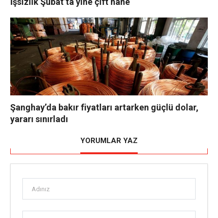
İşsizlik Şubat’ta yine çift hane
Şanghay’da bakır fiyatları artarken güçlü dolar,
yararı sınırladı
YORUMLAR YAZ