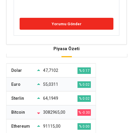
Piyasa Özeti
Dolar
47,7102
% 0.17
Euro
55,0311
% 0.02
Sterlin
64,1949
% 0.02
Bitcoin
3082965,00
% -0.30
Ethereum
91115,00
% 0.00