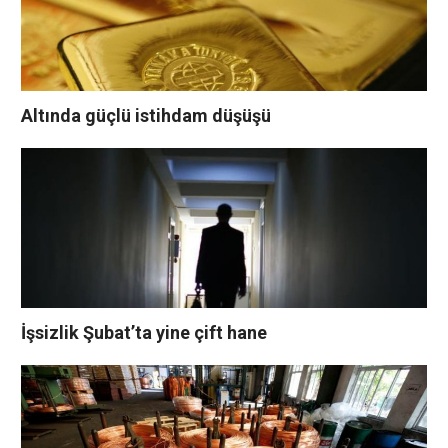
Altında güçlü istihdam düşüşü
İşsizlik Şubat’ta yine çift hane