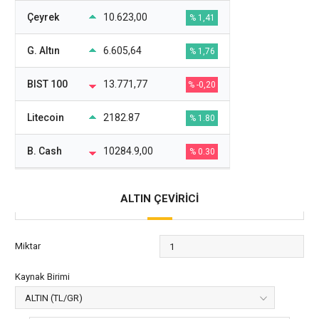
Çeyrek
10.623,00
% 1,41
G. Altın
6.605,64
% 1,76
BIST 100
13.771,77
% -0,20
Litecoin
2182.87
% 1.80
B. Cash
10284.9,00
% 0.30
ALTIN ÇEVİRİCİ
Miktar
Kaynak Birimi