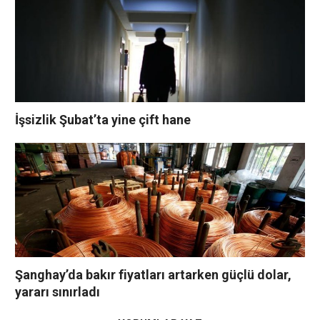
İşsizlik Şubat’ta yine çift hane
Şanghay’da bakır fiyatları artarken güçlü dolar,
yararı sınırladı