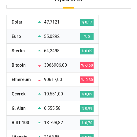
Dolar
47,7121
% 0.17
Euro
55,0292
% 0
Sterlin
64,2498
% 0.09
Bitcoin
3066906,00
% -0.60
Ethereum
90617,00
% -0.30
Çeyrek
10.551,00
% 0,89
G. Altın
6.555,58
% 0,99
BIST 100
13.798,82
% 0,70