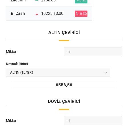
Litecoin
2168.85
% 0.90
B. Cash
10225.13,00
% -0.30
ALTIN ÇEVİRİCİ
Miktar
Kaynak Birimi
6556,56
DÖVİZ ÇEVİRİCİ
Miktar