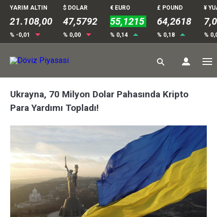
YARIM ALTIN
$ DOLAR
€ EURO
£ POUND
¥ Y
21.108,00
47,5792
55,1215
64,2618
7,
% -0,01
% 0,00
% 0,14
% 0,18
% 0,
Ukrayna, 70 Milyon Dolar Pahasında Kripto
Para Yardımı Topladı!