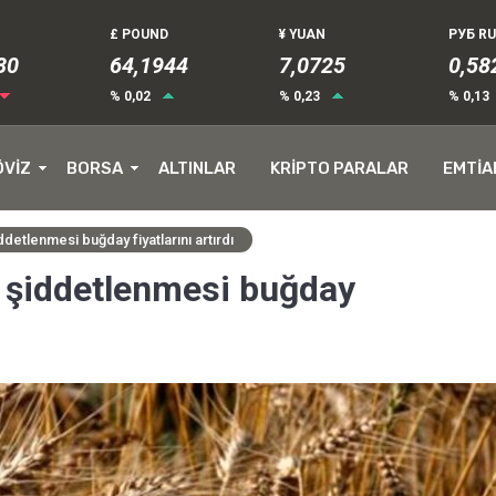
£ POUND
¥ YUAN
РУБ R
84
64,1944
7,0725
0,58
% 0,02
% 0,23
% 0,13
ÖVİZ
BORSA
ALTINLAR
KRİPTO PARALAR
EMTİA
detlenmesi buğday fiyatlarını artırdı
 şiddetlenmesi buğday