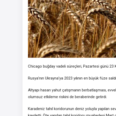
Chicago buğday vadeli süreçleri, Pazartesi günü
23 
Rusya’nın Ukrayna’ya 2023 yılının en büyük füze saldı
Altyapı hasarı yahut çatışmanın berbatlaşması, evvel
olumsuz etkileme riskini de beraberinde getirdi.
Karadeniz tahıl koridorunun deniz yoluyla yapılan sev
kaydetti. Öte yandan tahıl koridoru muahedesi
Mart 