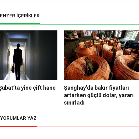
ENZER İÇERİKLER
 Şubat’ta yine çift hane
Şanghay’da bakır fiyatları
artarken güçlü dolar, yararı
sınırladı
YORUMLAR YAZ