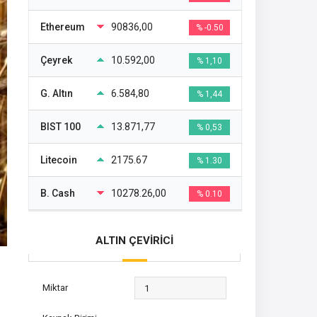
Ethereum
90836,00
% -0.50
Çeyrek
10.592,00
% 1,10
G. Altın
6.584,80
% 1,44
BIST 100
13.871,77
% 0,53
Litecoin
2175.67
% 1.30
B. Cash
10278.26,00
% 0.10
ALTIN ÇEVİRİCİ
Miktar