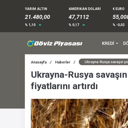
YARIM ALTIN
AMERIKAN DOLARI
€ EURO
21.480,00
47,7112
55,00
% 1,10
% 0,17
% -0,02
KREDİ
D
Ukrayna-Rusya savaşın şid
Anasayfa
/
Haberler
/
Ukrayna-Rusya savaşın
fiyatlarını artırdı