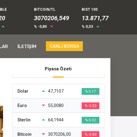
UBLE
BITCOIN/TL
BIST 100
23
3070206,549
13.871,77
% -0,80
% 0,53
CANLI BORSA
LAR
İLETİŞİM
Piyasa Özeti
Dolar
47,7107
% 0.17
Euro
55,0080
% -0.02
Sterlin
64,1944
% 0.02
Bitcoin
3070206,00
% -0.80