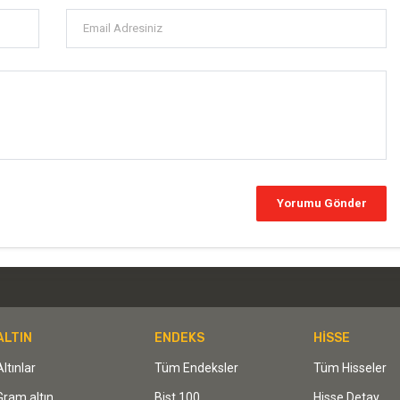
ALTIN
ENDEKS
HİSSE
Altınlar
Tüm Endeksler
Tüm Hisseler
Gram altın
Bist 100
Hisse Detay