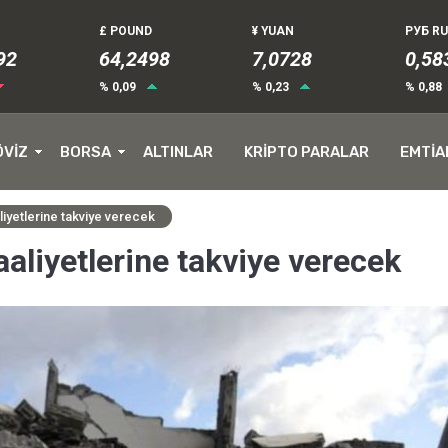
£ POUND
¥ YUAN
РУБ R
92
64,2498
7,0728
0,58
% 0,09
% 0,23
% 0,88
ÖVİZ
BORSA
ALTINLAR
KRİPTO PARALAR
EMTİA
iyetlerine takviye verecek
aliyetlerine takviye verecek