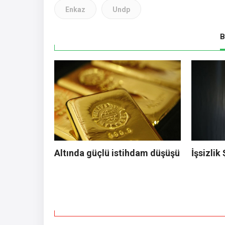
Enkaz
Undp
B
Altında güçlü istihdam düşüşü
İşsizlik