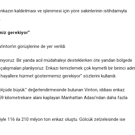
kazın kaldırılması ve işlenmesi için yöre sakinlerinin istihdamıyla
.
iz gerekiyor”
ton’ın görüşlerine de yer verildi.
nıyoruz. Bir yanda acil müdahaleyi desteklerken öte yandan bölgede
alışmaları planlıyoruz. Enkazı temizlemek çok kıymetli bir birinci adı
 hayallere hürmet göstermemiz gerekiyor” sözlerini kullandı.
ölçüde büyük.” değerlendirmesinde bulunan Vinton, iddiası enkaz
59 kilometrekare alanı kaplayan Manhattan Adası’ndan daha fazla
niyle 116 ila 210 milyon ton enkaz oluştu. Gölcük zelzelesinde ise