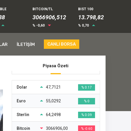
UBLE
BITCOIN/TL
BIST 100
38
3066906,512
13.798,82
% -0,60
% 0,70
CANLI BORSA
LAR
İLETİŞİM
Piyasa Özeti
Dolar
47,7121
% 0.17
Euro
55,0292
% 0
Sterlin
64,2498
% 0.09
Bitcoin
3066906,00
% -0.60