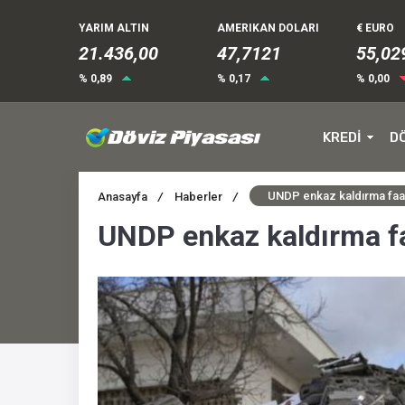
YARIM ALTIN
AMERIKAN DOLARI
€ EURO
21.436,00
47,7121
55,02
% 0,89
% 0,17
% 0,00
KREDİ
D
UNDP enkaz kaldırma faal
Anasayfa
/
Haberler
/
UNDP enkaz kaldırma fa