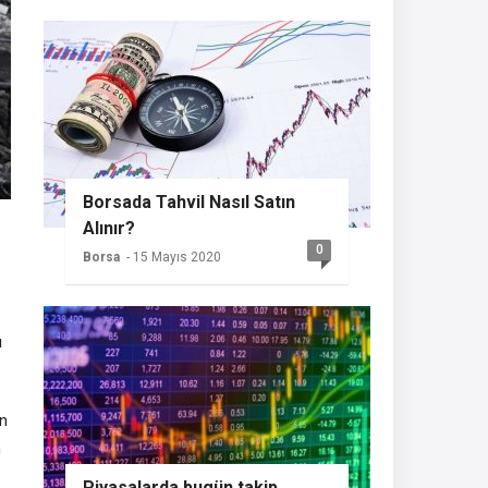
Borsada Tahvil Nasıl Satın
Alınır?
0
Borsa
- 15 Mayıs 2020
ı
an
n
Piyasalarda bugün takip