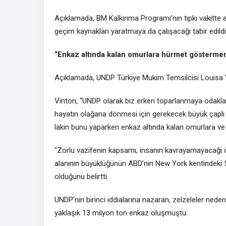
Açıklamada, BM Kalkınma Programı’nın tıpkı vakitte en
geçim kaynakları yaratmaya da çalışacağı tabir edildi
“Enkaz
altında
kalan omurlara hürmet göstermem
Açıklamada, UNDP Türkiye Mukim Temsilcisi Louisa Vin
Vinton, “UNDP olarak biz erken toparlanmaya odakla
hayatın olağana dönmesi için gerekecek büyük çaplı ç
lakin bunu yaparken enkaz altında kalan omurlara ve
“Zorlu vazifenin kapsamı, insanın kavrayamayacağı 
alanının büyüklüğünün ABD’nin New York kentindeki 
olduğunu belirtti.​​​​​​​
UNDP’nin birinci iddialarına nazaran, zelzeleler nede
yaklaşık 13 milyon ton enkaz oluşmuştu.