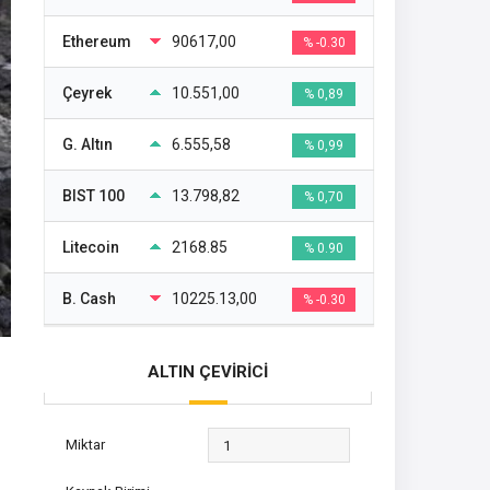
Ethereum
90617,00
% -0.30
Çeyrek
10.551,00
% 0,89
G. Altın
6.555,58
% 0,99
BIST 100
13.798,82
% 0,70
Litecoin
2168.85
% 0.90
B. Cash
10225.13,00
% -0.30
ALTIN ÇEVİRİCİ
Miktar