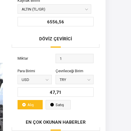
Kaynak Birimi
6556,56
DÖVİZ ÇEVİRİCİ
Miktar
Para Birimi
Çevrileceği Birim
47,71
Alış
Satış
EN ÇOK OKUNAN HABERLER