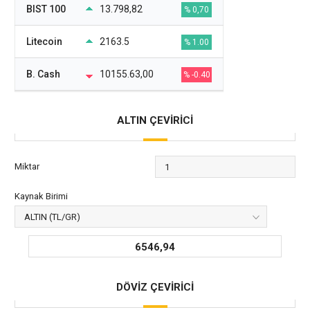
BIST 100
13.798,82
% 0,70
Litecoin
2163.5
% 1.00
B. Cash
10155.63,00
% -0.40
ALTIN ÇEVİRİCİ
Miktar
Kaynak Birimi
6546,94
DÖVİZ ÇEVİRİCİ