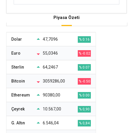
Piyasa Özeti
Dolar
47,7096
% 0.16
Euro
55,0346
% -0.02
Sterlin
64,2467
% 0.07
Bitcoin
3059286,00
% -0.50
Ethereum
90380,00
% 0.00
Çeyrek
10.567,00
% 0,90
G. Altın
6.546,04
% 0,84