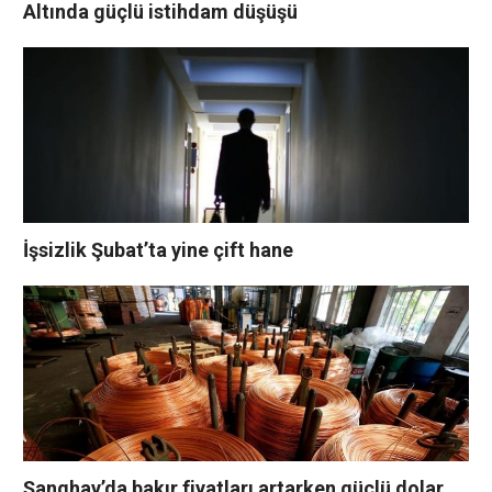
Altında güçlü istihdam düşüşü
İşsizlik Şubat’ta yine çift hane
Şanghay’da bakır fiyatları artarken güçlü dolar,