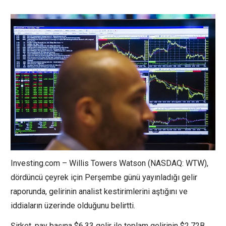
Investing.com – Willis Towers Watson (NASDAQ: WTW),
dördüncü çeyrek için Perşembe günü yayınladığı gelir
raporunda,
gelirinin
analist kestirimlerini aştığını ve
iddiaların üzerinde olduğunu belirtti.
Şirket, pay başına $6,33 gelir ile toplam gelirinin $2,72B