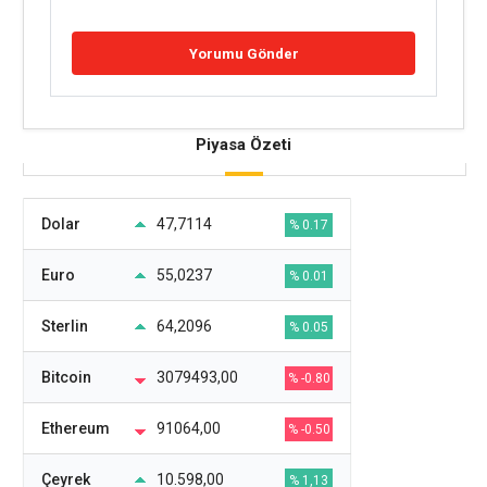
Piyasa Özeti
Dolar
47,7114
% 0.17
Euro
55,0237
% 0.01
Sterlin
64,2096
% 0.05
Bitcoin
3079493,00
% -0.80
Ethereum
91064,00
% -0.50
Çeyrek
10.598,00
% 1,13