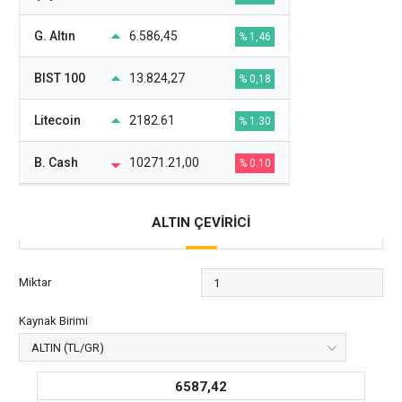
G. Altın
6.586,45
% 1,46
BIST 100
13.824,27
% 0,18
Litecoin
2182.61
% 1.30
B. Cash
10271.21,00
% 0.10
ALTIN ÇEVİRİCİ
Miktar
Kaynak Birimi
6587,42