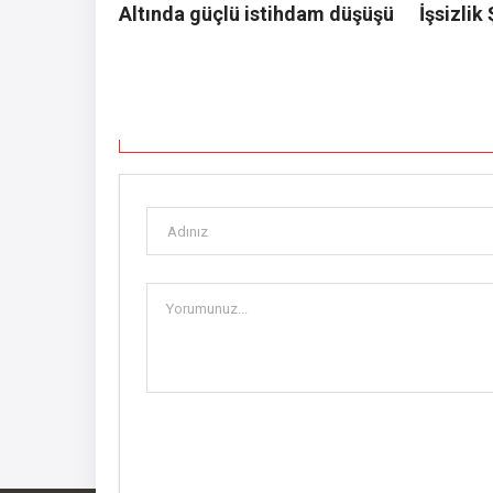
Altında güçlü istihdam düşüşü
İşsizlik