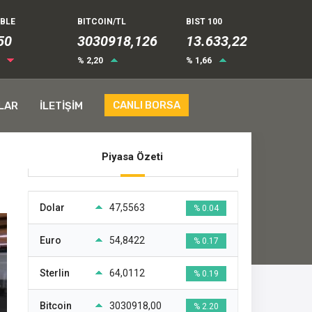
UBLE
BITCOIN/TL
BIST 100
52
3030918,126
13.633,22
2
% 2,20
% 1,66
CANLI BORSA
LAR
İLETİŞİM
Piyasa Özeti
Dolar
47,5563
% 0.04
Euro
54,8422
% 0.17
Sterlin
64,0112
% 0.19
Bitcoin
3030918,00
% 2.20