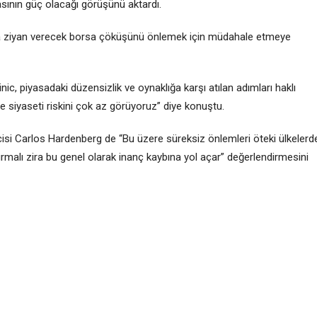
ının güç olacağı görüşünü aktardı.
larına ziyan verecek borsa çöküşünü önlemek için müdahale etmeye
ic, piyasadaki düzensizlik ve oynaklığa karşı atılan adımları haklı
e siyaseti riskini çok az görüyoruz” diye konuştu.
si Carlos Hardenberg de “Bu üzere süreksiz önlemleri öteki ülkelerd
urmalı zira bu genel olarak inanç kaybına yol açar” değerlendirmesini