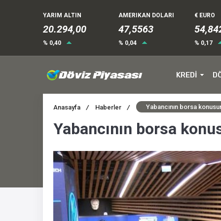
YARIM ALTIN
AMERIKAN DOLARI
€ EURO
20.294,00
47,5563
54,84
% 0,40
% 0,04
% 0,17
KREDİ
D
Yabancının borsa konusun
Anasayfa
/
Haberler
/
Yabancının borsa konus