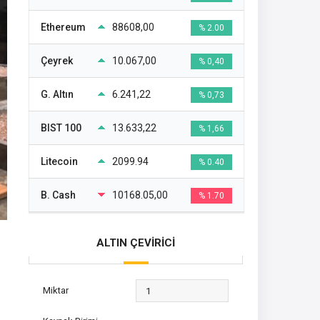
Ethereum
88608,00
% 2.00
Çeyrek
10.067,00
% 0,40
G. Altın
6.241,22
% 0,73
BIST 100
13.633,22
% 1,66
Litecoin
2099.94
% 0.40
B. Cash
10168.05,00
% 1.70
ALTIN ÇEVİRİCİ
Miktar