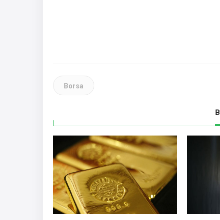
Borsa
B