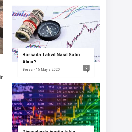
Borsada Tahvil Nasıl Satın
Alınır?
0
Borsa
- 15 Mayıs 2020
ir
Piyasalarda bugün takip