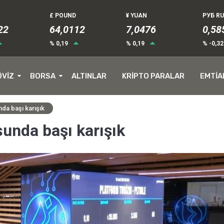
£ POUND
¥ YUAN
РУБ R
23
64,0112
7,0476
0,58
% 0,19
% 0,19
% -0,3
ÖVİZ
BORSA
ALTINLAR
KRİPTO PARALAR
EMTİA
da başı karışık
unda başı karışık