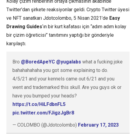
Kolay çizim rehberinin ortaya çıkmasının akabinde
Twitter’dan şirkete reaksiyonlar geldi. Crypto Twitter üyesi
ve NFT sanatkarı Jdotcolombo, 5 Nisan 2021’de
Easy
Drawing Guides
‘ın bir kurt kafatası için “adım adım kolay
bir çizim öğreticisi” tanıtımını yaptığı bir gönderiyle
karşılaştı.
Bro
@BoredApeYC
@yugalabs
what a fucking joke
bahahahahaha you got some explaining to do.
4/5/21 and your kennels came out 6/21 and you
went and trademarked this skull. Are you guys ok or
have you bumped your heads?
https://t.co/HiLFdbnFL5
pic.twitter.com/FJigzJgBr8
— COLOMBO (@Jdotcolombo)
February 17, 2023